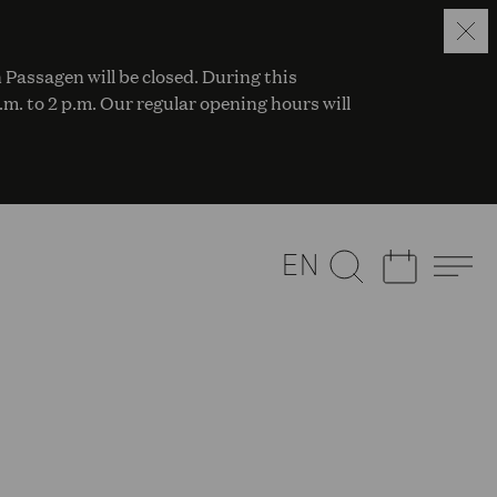
 Passagen will be closed. During this
a.m. to 2 p.m. Our regular opening hours will
EN