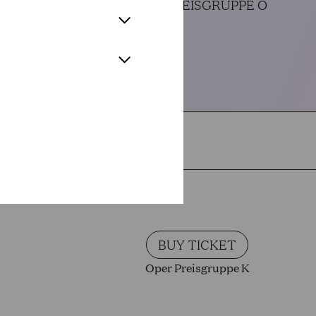
OPER PREISGRUPPE O
BUY TICKET
Oper Preisgruppe K