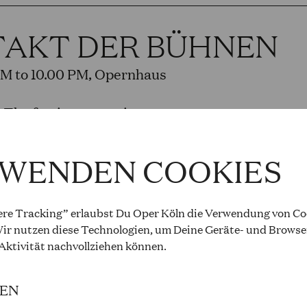
TAKT DER BÜHNEN
PM to 10.00 PM, Opernhaus
: The festive reopening
and cast
RWENDEN COOKIES
re Tracking” erlaubst Du Oper Köln die Verwendung von Coo
 ROSENKAVALIER
ir nutzen diese Technologien, um Deine Geräte- und Browse
 Aktivität
nachvollziehen können
.
rauss
IEN
PM to 8.15 PM, Opernhaus