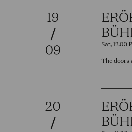
19
ERÖ
BÜH
/
Sat, 12.00 
09
The doors a
20
ERÖ
BÜH
/