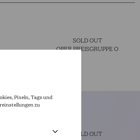
SOLD OUT
OPER PREISGRUPPE O
kies, Pixeln, Tags und
reinstellungen zu
SOLD OUT