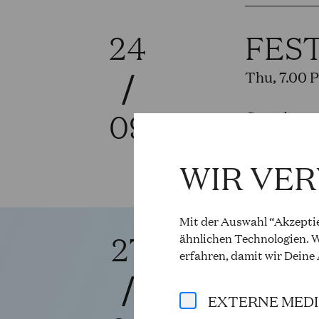
24
FES
/
Thu, 7.00 
09
Curtain up
More info 
WIR VE
Mit der Auswahl “Akzeptie
27
DER
ähnlichen Technologien. W
erfahren, damit wir Deine
/
Richard St
EXTERNE MED
Sun, 4.00 