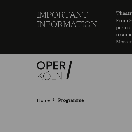
IMPORTANT
Theatr
From 20
INFORMATION
period,
resume
More i
Home
Programme