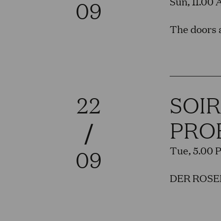
Sun, 11.00
09
The doors a
22
SOI
PRO
/
Tue, 5.00 
09
DER ROSEN