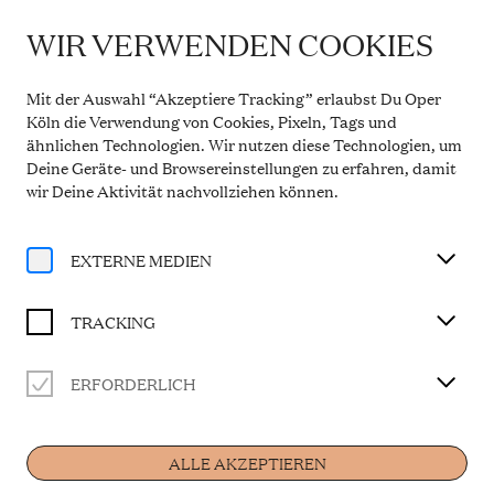
WIR VERWENDEN COOKIES
IMPORTANT INFORMATION
Theatre Service During the Summer Break
Mit der Auswahl “Akzeptiere Tracking” erlaubst Du Oper
From 20 July to 31 August 2026, the Theatre Box
Köln die Verwendung von Cookies, Pixeln, Tags und
Office in the Opern Passagen will be closed. During
ähnlichen Technologien. Wir nutzen diese Technologien, um
this period, our telephone service will be available
Deine Geräte- und Browsereinstellungen zu erfahren, damit
Monday to Friday, 10 a.m. to 2 p.m. Our regular
opening hours will resume from 1 September 2026.
wir Deine Aktivität
nachvollziehen können
.
More information
EXTERNE MEDIEN
TRACKING
ERFORDERLICH
Artist
ALLE AKZEPTIEREN