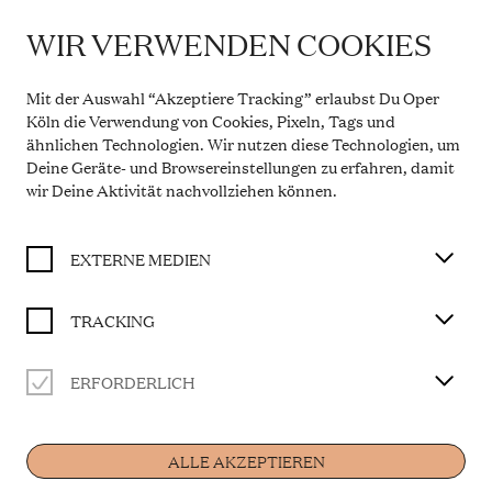
WIR VERWENDEN COOKIES
IMPORTANT INFORMATION
DIE NACHTIGALL
Theatre Service During the Summer Break
Mit der Auswahl “Akzeptiere Tracking” erlaubst Du Oper
From 20 July to 31 August 2026, the Theatre Box
Köln die Verwendung von Cookies, Pixeln, Tags und
BUY TICKET
Office in the Opern Passagen will be closed. During
ähnlichen Technologien. Wir nutzen diese Technologien, um
this period, our telephone service will be available
Deine Geräte- und Browsereinstellungen zu erfahren, damit
Monday to Friday, 10 a.m. to 2 p.m. Our regular
opening hours will resume from 1 September 2026.
wir Deine Aktivität
nachvollziehen können
.
Libretto von Stepan Stepanowitsch Mitussow nach
More information
dem Märchen „Des Kaisers Nachtigall“ von Hans
Christian Andersen
EXTERNE MEDIEN
in einer Bearbeitung der Kompositionsklasse
Manfred Trojahn
TRACKING
ERFORDERLICH
CAST
Home
Musikalische Leitung
Rainer Mühlbach
ALLE AKZEPTIEREN
Die Nachtigall