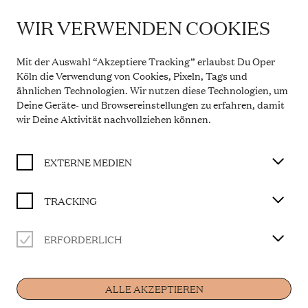
WIR VERWENDEN COOKIES
IMPORTANT INFORMATION
DER KÖNIG VERSCHENKT WAS
Theatre Service During the Summer Break
Mit der Auswahl “Akzeptiere Tracking” erlaubst Du Oper
From 20 July to 31 August 2026, the Theatre Box
Köln die Verwendung von Cookies, Pixeln, Tags und
BUY TICKET
Office in the Opern Passagen will be closed. During
ähnlichen Technologien. Wir nutzen diese Technologien, um
this period, our telephone service will be available
Deine Geräte- und Browsereinstellungen zu erfahren, damit
Monday to Friday, 10 a.m. to 2 p.m. Our regular
opening hours will resume from 1 September 2026.
wir Deine Aktivität
nachvollziehen können
.
Libretto von Martin Baltscheit
More information
Auftragswerk der Kinderoper Köln
EXTERNE MEDIEN
CAST
TRACKING
Musikalische Leitung
Rainer Mühlbach
ERFORDERLICH
Home
Jeannette
Katya Semenisty
Louis
ALLE AKZEPTIEREN
Geonmuk Lim