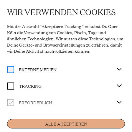
WIR VERWENDEN COOKIES
IMPORTANT INFORMATION
Theatre Service During the Summer Break
Mit der Auswahl “Akzeptiere Tracking” erlaubst Du Oper
From 20 July to 31 August 2026, the Theatre Box
Köln die Verwendung von Cookies, Pixeln, Tags und
Office in the Opern Passagen will be closed. During
ähnlichen Technologien. Wir nutzen diese Technologien, um
this period, our telephone service will be available
Deine Geräte- und Browsereinstellungen zu erfahren, damit
Monday to Friday, 10 a.m. to 2 p.m. Our regular
opening hours will resume from 1 September 2026.
wir Deine Aktivität
nachvollziehen können
.
More information
EXTERNE MEDIEN
TRACKING
ERFORDERLICH
Home
ALLE AKZEPTIEREN