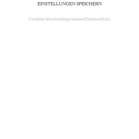
ABOUT US
EINSTELLUNGEN SPEICHERN
Cookies löschen
Impressum
Datenschutz
People of Oper Köln