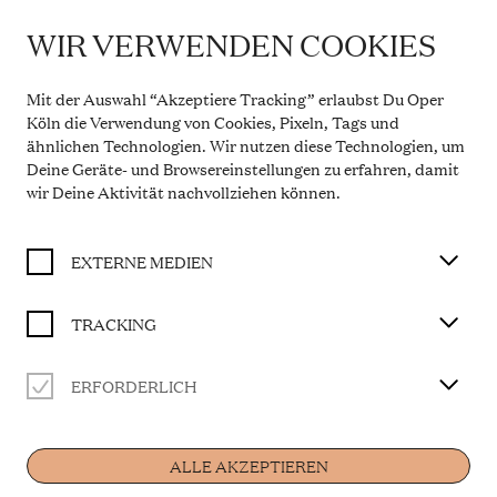
WIR VERWENDEN COOKIES
IMPORTANT INFORMATION
DER KÖNIG VERSCHENKT WAS
Theatre Service During the Summer Break
Mit der Auswahl “Akzeptiere Tracking” erlaubst Du Oper
From 20 July to 31 August 2026, the Theatre Box
Köln die Verwendung von Cookies, Pixeln, Tags und
BUY TICKET
Office in the Opern Passagen will be closed. During
ähnlichen Technologien. Wir nutzen diese Technologien, um
this period, our telephone service will be available
Deine Geräte- und Browsereinstellungen zu erfahren, damit
Monday to Friday, 10 a.m. to 2 p.m. Our regular
opening hours will resume from 1 September 2026.
wir Deine Aktivität
nachvollziehen können
.
Libretto von Martin Baltscheit
More information
Auftragswerk der Kinderoper Köln
EXTERNE MEDIEN
CAST
TRACKING
Musikalische Leitung
Rainer Mühlbach
ERFORDERLICH
Home
Jeannette
Katya Semenisty
Louis
ALLE AKZEPTIEREN
Wesley Harrison