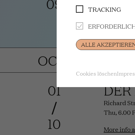
09
TRACKING
Premiere
ERFORDERLIC
More info 
ALLE AKZEPTIERE
OCTOBER 202
Cookies löschen
Impre
01
DER
/
Richard St
Thu, 6.00 
10
More info 