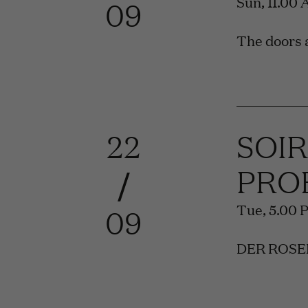
Sun, 11.00
09
The doors a
22
SOI
PRO
/
Tue, 5.00 
09
DER ROSEN