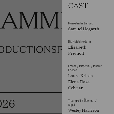
CAST
RAMME
Musikalische Leitung
Samuel Hogarth
Die Hoteldirektorin
ODUCTIONS
PRODUCTIO
Elisabeth
Freyhoff
Freude / Mitgefühl / Innerer
Frieden
Laura Kriese
Elena Plaza
Cebrián
026
Traurigkeit / Übermut /
Angst
Wesley Harrison