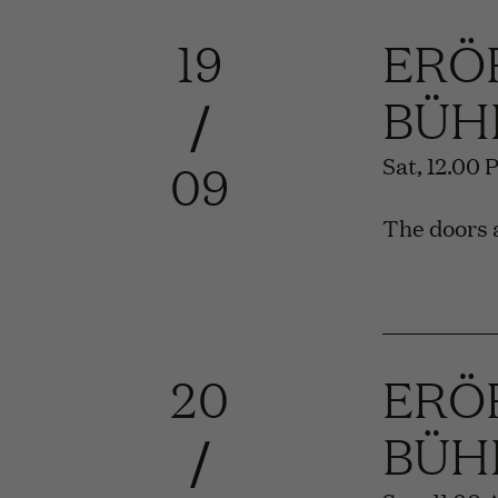
19
ERÖ
BÜH
/
Sat, 12.00 
09
The doors a
20
ERÖ
BÜH
/