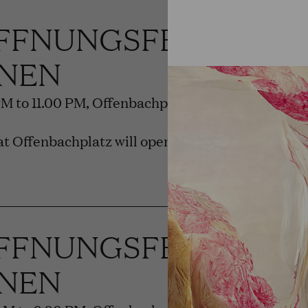
FFNUNGSFEST DER
NEN
PM to 11.00 PM, Offenbachplatz
t Offenbachplatz will open.
FFNUNGSFEST DER
NEN