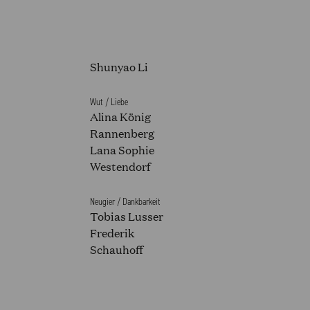
Shunyao Li
Wut / Liebe
Alina König
NS 2025/2026
Rannenberg
Lana Sophie
Westendorf
Neugier / Dankbarkeit
Tobias Lusser
Frederik
Schauhoff