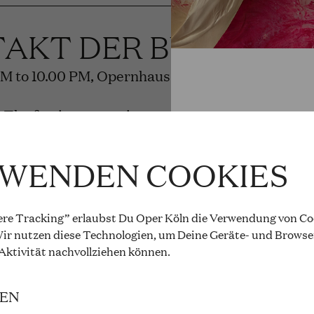
TAKT DER BÜHNEN
PM to 10.00 PM, Opernhaus
: The festive reopening
and cast
RWENDEN COOKIES
re Tracking” erlaubst Du Oper Köln die Verwendung von Coo
 ROSENKAVALIER
ir nutzen diese Technologien, um Deine Geräte- und Browse
 Aktivität
nachvollziehen können
.
rauss
IEN
PM to 8.15 PM, Opernhaus