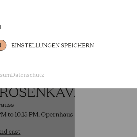
H
and cast
N
EINSTELLUNGEN SPEICHERN
6
ssum
Datenschutz
 ROSENKAVALIER
rauss
PM to 10.15 PM, Opernhaus
and cast