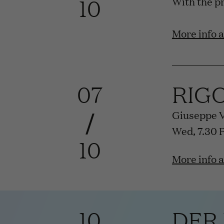
10
With the p
More info 
07
RIG
/
Giuseppe 
Wed, 7.30 
10
More info 
10
DER