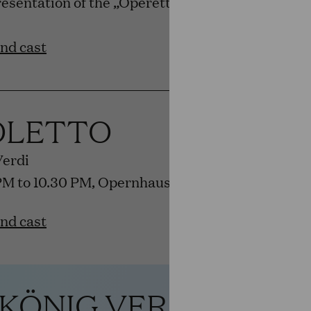
resentation of the „Operettenfroschs“ award by 
and cast
OLETTO
Verdi
PM to 10.30 PM, Opernhaus
and cast
 KÖNIG VERSCHENK