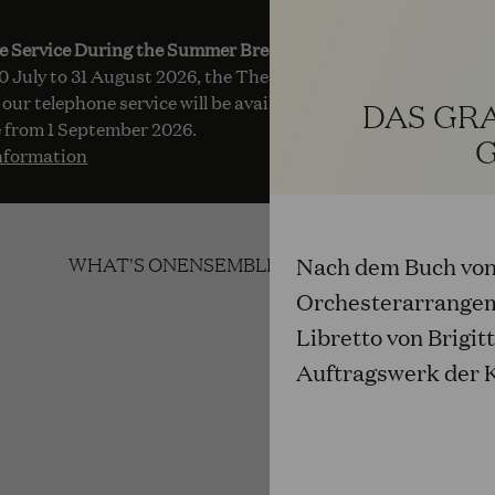
e Service During the Summer Break
 July to 31 August 2026, the Theatre Box Office in the Opern
 our telephone service will be available Monday to Friday, 10 
DAS GR
 from 1 September 2026.
nformation
Nach dem Buch von
WHAT'S ON
ENSEMBLE
KINDEROPER
SERVICE
Orchesterarrangem
Libretto von Brigit
Auftragswerk der 