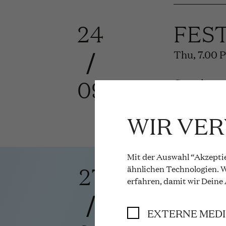
24
FES
/
Thu, 7.00 
09
Curtain up
More info 
WIR VE
Mit der Auswahl “Akzeptie
27
DER
ähnlichen Technologien. W
erfahren, damit wir Deine
/
Richard St
EXTERNE MED
Sun, 4.00 