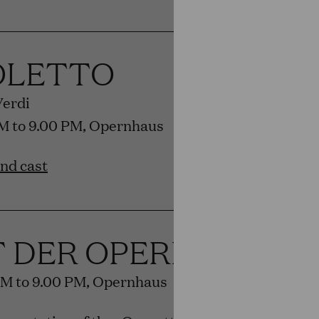
OLETTO
Verdi
PM to 9.00 PM, Opernhaus
and cast
T DER OPERETTE
PM to 9.00 PM, Opernhaus