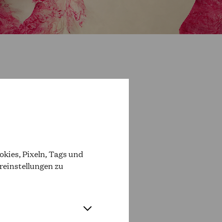
SOLD OUT
OPER PREISGRUPPE O
kies, Pixeln, Tags und
reinstellungen zu
SOLD OUT