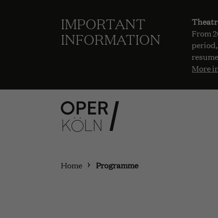
IMPORTANT
Theatr
From 20
INFORMATION
period,
resume
More i
Home
Programme