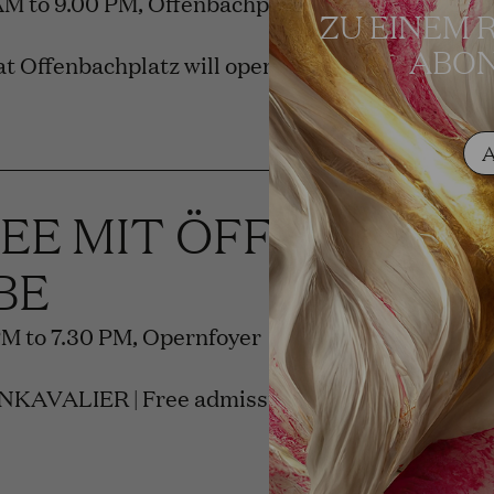
 AM to 9.00 PM, Offenbachplatz
ZU EINEM 
ABON
t Offenbachplatz will open.
REE MIT ÖFFENTLIC
BE
PM to 7.30 PM, Opernfoyer
KAVALIER | Free admission