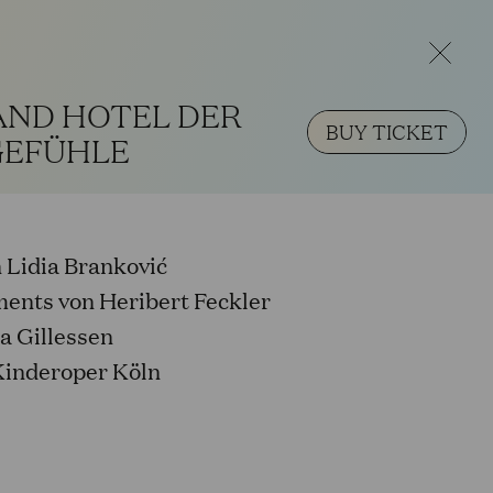
 Passagen will be closed. During this
a.m. to 2 p.m. Our regular opening hours will
AND HOTEL DER
BUY TICKET
GEFÜHLE
EN
 Lidia Branković
ents von Heribert Feckler
ta Gillessen
Kinderoper Köln