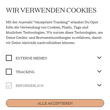
WIR VERWENDEN COOKIES
IMPORTANT INFORMATION
DER KÖNIG VERSCHENKT WAS
Theatre Service During the Summer Break
Mit der Auswahl “Akzeptiere Tracking” erlaubst Du Oper
From 20 July to 31 August 2026, the Theatre Box
Köln die Verwendung von Cookies, Pixeln, Tags und
BUY TICKET
Office in the Opern Passagen will be closed. During
ähnlichen Technologien. Wir nutzen diese Technologien, um
this period, our telephone service will be available
Deine Geräte- und Browsereinstellungen zu erfahren, damit
Monday to Friday, 10 a.m. to 2 p.m. Our regular
opening hours will resume from 1 September 2026.
wir Deine Aktivität
nachvollziehen können
.
Libretto von Martin Baltscheit
More information
Auftragswerk der Kinderoper Köln
EXTERNE MEDIEN
CAST
TRACKING
Musikalische Leitung
Rainer Mühlbach
ERFORDERLICH
Home
Jeannette
Katya Semenisty
Louis
ALLE AKZEPTIEREN
Wesley Harrison