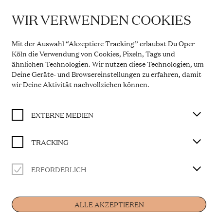
WIR VERWENDEN COOKIES
IMPORTANT INFORMATION
DAS GRAND HOTEL DER GEFÜHLE
Theatre Service During the Summer Break
Mit der Auswahl “Akzeptiere Tracking” erlaubst Du Oper
From 20 July to 31 August 2026, the Theatre Box
Köln die Verwendung von Cookies, Pixeln, Tags und
BUY TICKET
Office in the Opern Passagen will be closed. During
ähnlichen Technologien. Wir nutzen diese Technologien, um
this period, our telephone service will be available
Deine Geräte- und Browsereinstellungen zu erfahren, damit
Monday to Friday, 10 a.m. to 2 p.m. Our regular
opening hours will resume from 1 September 2026.
wir Deine Aktivität
nachvollziehen können
.
Nach dem Buch von Lidia Branković
More information
Orchesterarrangements von Heribert Feckler
Libretto von Brigitta Gillessen
EXTERNE MEDIEN
Auftragswerk der Kinderoper Köln
TRACKING
CAST
ERFORDERLICH
Home
Musikalische Leitung
Samuel Hogarth
ALLE AKZEPTIEREN
Die Hoteldirektorin
Elisabeth Freyhoff