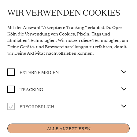
WIR VERWENDEN COOKIES
IMPORTANT INFORMATION
FEST DER OPERETTE
Theatre Service During the Summer Break
Mit der Auswahl “Akzeptiere Tracking” erlaubst Du Oper
From 20 July to 31 August 2026, the Theatre Box
Köln die Verwendung von Cookies, Pixeln, Tags und
BUY TICKET
Office in the Opern Passagen will be closed. During
ähnlichen Technologien. Wir nutzen diese Technologien, um
this period, our telephone service will be available
Deine Geräte- und Browsereinstellungen zu erfahren, damit
Monday to Friday, 10 a.m. to 2 p.m. Our regular
opening hours will resume from 1 September 2026.
wir Deine Aktivität
nachvollziehen können
.
CAST
More information
Musikalische Leitung
EXTERNE MEDIEN
Adam Benzwi
Solist*innen
Annette Dasch
TRACKING
Richard Glöckner
Wolfgang Stefan Schwaiger
Lana Sophie Westendorf
ERFORDERLICH
Home
Orchester
Gürzenich-Orchester Köln
ALLE AKZEPTIEREN