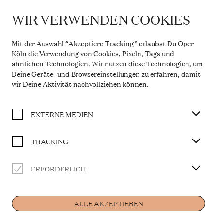
WIR VERWENDEN COOKIES
IMPORTANT INFORMATION
DIE NACHTIGALL
Theatre Service During the Summer Break
Mit der Auswahl “Akzeptiere Tracking” erlaubst Du Oper
From 20 July to 31 August 2026, the Theatre Box
Köln die Verwendung von Cookies, Pixeln, Tags und
BUY TICKET
Office in the Opern Passagen will be closed. During
ähnlichen Technologien. Wir nutzen diese Technologien, um
this period, our telephone service will be available
Deine Geräte- und Browsereinstellungen zu erfahren, damit
Monday to Friday, 10 a.m. to 2 p.m. Our regular
opening hours will resume from 1 September 2026.
wir Deine Aktivität
nachvollziehen können
.
Libretto von Stepan Stepanowitsch Mitussow nach
More information
dem Märchen „Des Kaisers Nachtigall“ von Hans
Christian Andersen
EXTERNE MEDIEN
in einer Bearbeitung der Kompositionsklasse
Manfred Trojahn
TRACKING
ERFORDERLICH
CAST
Home
Musikalische Leitung
Rainer Mühlbach
ALLE AKZEPTIEREN
Die Nachtigall