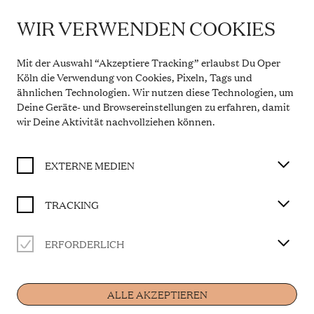
WIR VERWENDEN COOKIES
IMPORTANT INFORMATION
DIE NACHTIGALL
Theatre Service During the Summer Break
Mit der Auswahl “Akzeptiere Tracking” erlaubst Du Oper
From 20 July to 31 August 2026, the Theatre Box
Köln die Verwendung von Cookies, Pixeln, Tags und
BUY TICKET
Office in the Opern Passagen will be closed. During
ähnlichen Technologien. Wir nutzen diese Technologien, um
this period, our telephone service will be available
Deine Geräte- und Browsereinstellungen zu erfahren, damit
Monday to Friday, 10 a.m. to 2 p.m. Our regular
opening hours will resume from 1 September 2026.
wir Deine Aktivität
nachvollziehen können
.
Libretto von Stepan Stepanowitsch Mitussow nach
More information
dem Märchen „Des Kaisers Nachtigall“ von Hans
Christian Andersen
EXTERNE MEDIEN
in einer Bearbeitung der Kompositionsklasse
Manfred Trojahn
TRACKING
ERFORDERLICH
CAST
Home
Musikalische Leitung
Rainer Mühlbach
ALLE AKZEPTIEREN
Die Nachtigall