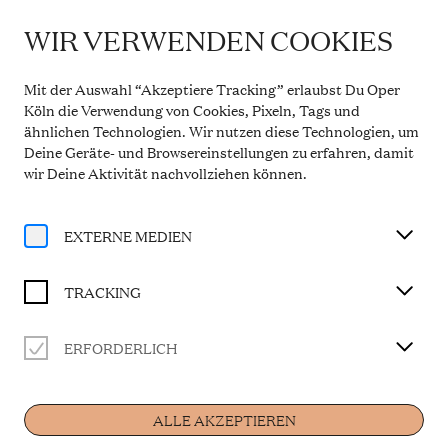
WIR VERWENDEN COOKIES
WICHTIGE INFORMATION
Theaterservice während der Sommerpause
Mit der Auswahl “Akzeptiere Tracking” erlaubst Du Oper
Vom 20. Juli bis 31. August 2026 bleibt die
Köln die Verwendung von Cookies, Pixeln, Tags und
Theaterkasse in den Opern Passagen geschlossen.
ähnlichen Technologien. Wir nutzen diese Technologien, um
Der telefonische Service ist in dieser Zeit montags
Deine Geräte- und Browsereinstellungen zu erfahren, damit
bis freitags von 10 bis 14 Uhr erreichbar. Ab 1.
September 2026 gelten wieder die regulären
wir Deine Aktivität
nachvollziehen können
.
Öffnungszeiten.
Mehr Informationen
EXTERNE MEDIEN
TRACKING
ERFORDERLICH
Home
ALLE AKZEPTIEREN