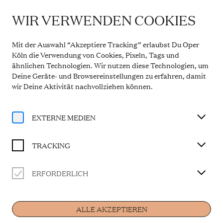
WIR VERWENDEN COOKIES
WICHTIGE INFORMATION
Theaterservice während der Sommerpause
Mit der Auswahl “Akzeptiere Tracking” erlaubst Du Oper
Vom 20. Juli bis 31. August 2026 bleibt die
Köln die Verwendung von Cookies, Pixeln, Tags und
Theaterkasse in den Opern Passagen geschlossen.
ähnlichen Technologien. Wir nutzen diese Technologien, um
Der telefonische Service ist in dieser Zeit montags
Deine Geräte- und Browsereinstellungen zu erfahren, damit
bis freitags von 10 bis 14 Uhr erreichbar. Ab 1.
September 2026 gelten wieder die regulären
wir Deine Aktivität
nachvollziehen können
.
Öffnungszeiten.
Mehr Informationen
EXTERNE MEDIEN
TRACKING
ERFORDERLICH
Künstler
ALLE AKZEPTIEREN