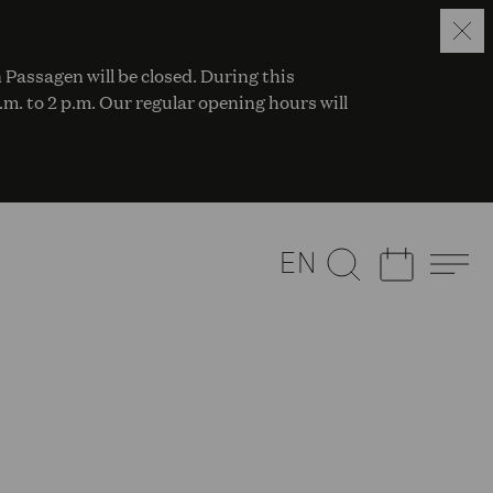
 Passagen will be closed. During this
a.m. to 2 p.m. Our regular opening hours will
EN