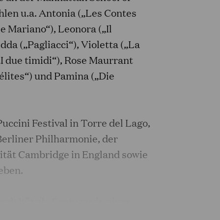
hlen u.a. Antonia („Les Contes
e Mariano“), Leonora („Il
dda („Pagliacci“), Violetta („La
(„I due timidi“), Rose Maurrant
élites“) und Pamina („Die
uccini Festival in Torre del Lago,
Berliner Philharmonie, der
sität Cambridge in England sowie
eben.
ndebüt als Santuzza in einer
 rusticana“ im Festspielhaus