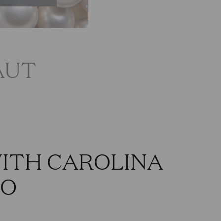
AUT
WITH CAROLINA
NO