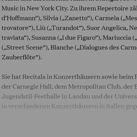
Music in New York City. Zu ihrem Repertoire zä
d’Hoffmann“), Silvia („Zanetto“), Carmela („Mes
trovatore“), Liù („Turandot“), Suor Angelica, Ne
traviata“), Susanna („I due Figaro“), Mariuccia 
(„Street Scene“), Blanche („Dialogues des Carm
Zauberflöte“).
Sie hat Recitals in Konzerthäusern sowie beim P
der Carnegie Hall, dem Metropolitan Club, der 
Jugendstil-Festhalle in Landau und der Univer
in verschiedenen Konzerthäusern in Italien geg
Zu ihren jüngsten Engagements zählen ihr Rolle
Weltpremiere von Pietro Mascagnis „Cavalleria