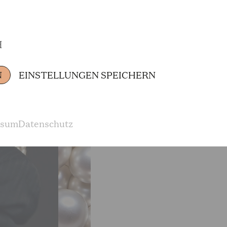
Festival in Torre del Lago engagiert.
H
Im Herbst 2025 wird sie in der Titelrolle in Pu
Köln debütieren.
N
EINSTELLUNGEN SPEICHERN
ssum
Datenschutz