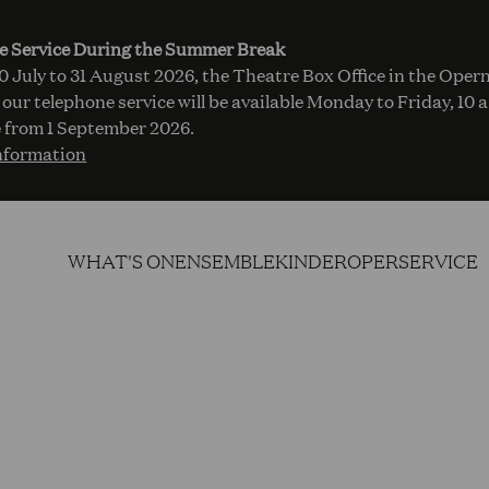
e Service During the Summer Break
 July to 31 August 2026, the Theatre Box Office in the Opern
 our telephone service will be available Monday to Friday, 10 
 from 1 September 2026.
nformation
WHAT'S ON
ENSEMBLE
KINDEROPER
SERVICE