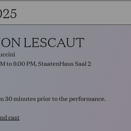
025
ON LESCAUT
ccini
PM to 9.00 PM, StaatenHaus Saal 2
on 30 minutes prior to the performance.
and cast