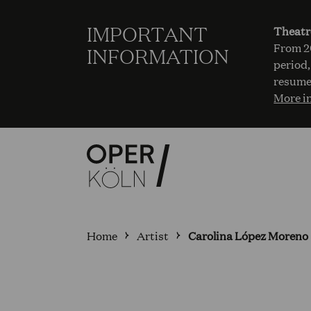
IMPORTANT
Theatr
From 20
INFORMATION
period,
resume
More i
Home
Artist
Carolina López Moreno