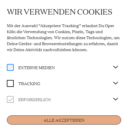
WIR VERWENDEN COOKIES
WICHTIGE INFORMATION
Theaterservice während der Sommerpause
Mit der Auswahl “Akzeptiere Tracking” erlaubst Du Oper
Vom 20. Juli bis 31. August 2026 bleibt die
Köln die Verwendung von Cookies, Pixeln, Tags und
Theaterkasse in den Opern Passagen geschlossen.
ähnlichen Technologien. Wir nutzen diese Technologien, um
Der telefonische Service ist in dieser Zeit montags
Deine Geräte- und Browsereinstellungen zu erfahren, damit
bis freitags von 10 bis 14 Uhr erreichbar. Ab 1.
September 2026 gelten wieder die regulären
wir Deine Aktivität
nachvollziehen können
.
Öffnungszeiten.
Mehr Informationen
EXTERNE MEDIEN
TRACKING
ERFORDERLICH
Künstler
ALLE AKZEPTIEREN