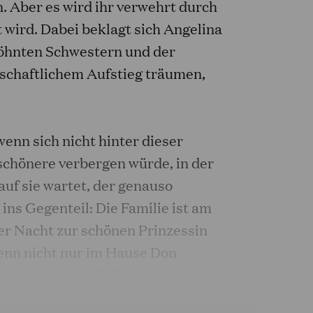
n. Aber es wird ihr verwehrt durch
t wird. Dabei beklagt sich Angelina
wöhnten Schwestern und der
lschaftlichem Aufstieg träumen,
enn sich nicht hinter dieser
 schönere verbergen würde, in der
auf sie wartet, der genauso
 ins Gegenteil: Die Familie ist am
er Nacht zur schönen Prinzessin
enn nicht nur im Hause Don
iener haben die Rollen getauscht,
chein hereinzufallen und Angelina