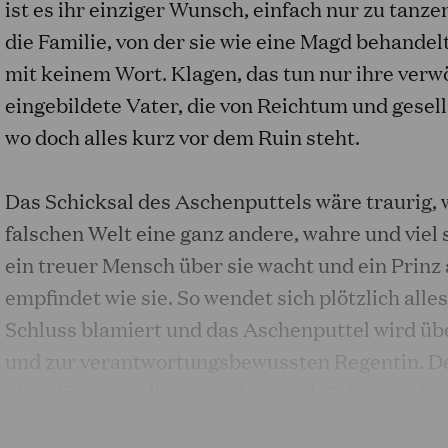
ist es ihr einziger Wunsch, einfach nur zu tanze
die Familie, von der sie wie eine Magd behandel
mit keinem Wort. Klagen, das tun nur ihre ver
eingebildete Vater, die von Reichtum und gesel
wo doch alles kurz vor dem Ruin steht.
Das Schicksal des Aschenputtels wäre traurig, w
falschen Welt eine ganz andere, wahre und viel
ein treuer Mensch über sie wacht und ein Prinz 
empfindet wie sie. So wendet sich plötzlich alles
Schluss blamiert und das Aschenputtel wird üb
und zur verantwortungsbewussten Regentin. D
Magnificos ist alles verkehrt, auch Prinz und D
um bei der Brautsuche nicht auf den falschen S