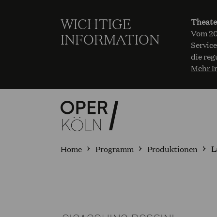
WICHTIGE
Theate
Vom 20.
INFORMATION
Service
die reg
Mehr I
Home
Programm
Produktionen
L