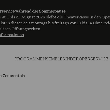
rservice während der Sommerpause
 Juli bis 31. August 2026 bleibt die Theaterkasse in den Op
 ist in dieser Zeit montags bis freitags von 10 bis 14 Uhr err
ulären Öffnungszeiten.
nformationen
PROGRAMM
ENSEMBLE
KINDEROPER
SERVICE
a Cenerentola