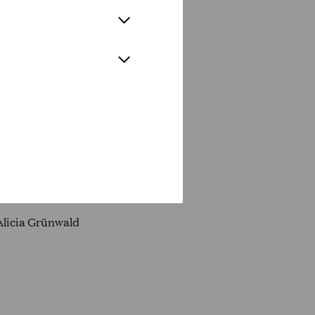
alienische Regisseurin Cecilia
nsom Philips. Die Musikalische
nal gefragtem Dirigenten, speziell
fgang Stefan
Alicia Grünwald