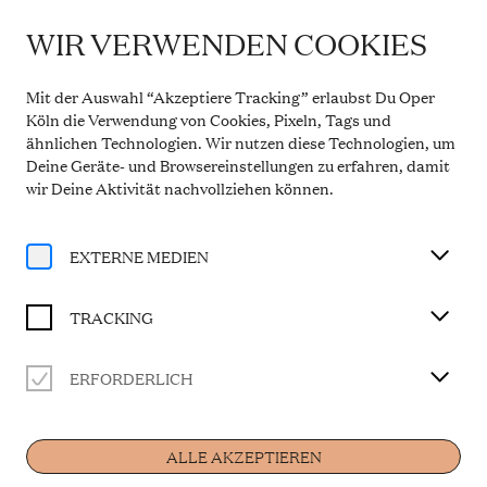
WIR VERWENDEN COOKIES
WICHTIGE INFORMATION
HÄNSEL UND GRETEL
Theaterservice während der Sommerpause
Mit der Auswahl “Akzeptiere Tracking” erlaubst Du Oper
Vom 20. Juli bis 31. August 2026 bleibt die
Köln die Verwendung von Cookies, Pixeln, Tags und
Theaterkasse in den Opern Passagen geschlossen.
ähnlichen Technologien. Wir nutzen diese Technologien, um
Der telefonische Service ist in dieser Zeit montags
Märchenoper in drei Bildern
Deine Geräte- und Browsereinstellungen zu erfahren, damit
bis freitags von 10 bis 14 Uhr erreichbar. Ab 1.
September 2026 gelten wieder die regulären
wir Deine Aktivität
nachvollziehen können
.
Libretto von Adelheid Wette
Öffnungszeiten.
In deutscher Sprache mit Übertiteln
Mehr Informationen
EXTERNE MEDIEN
BESETZUNG
TRACKING
Musikalische Leitung
Giulio Cilona
ERFORDERLICH
Hänsel
Home
Alicia Grünwald
Gretel
ALLE AKZEPTIEREN
Maria Koroleva