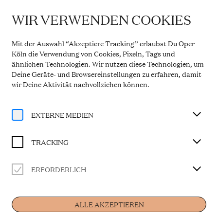
WIR VERWENDEN COOKIES
WICHTIGE INFORMATION
DIE WALKÜRE
Theaterservice während der Sommerpause
Mit der Auswahl “Akzeptiere Tracking” erlaubst Du Oper
Vom 20. Juli bis 31. August 2026 bleibt die
Köln die Verwendung von Cookies, Pixeln, Tags und
Theaterkasse in den Opern Passagen geschlossen.
ähnlichen Technologien. Wir nutzen diese Technologien, um
Der telefonische Service ist in dieser Zeit montags
Erster Tag des Bühnenfestspiels DER RING DES
Deine Geräte- und Browsereinstellungen zu erfahren, damit
bis freitags von 10 bis 14 Uhr erreichbar. Ab 1.
September 2026 gelten wieder die regulären
wir Deine Aktivität
nachvollziehen können
.
NIBELUNGEN
Öffnungszeiten.
Libretto vom Komponisten
Mehr Informationen
In deutscher Sprache mit Übertiteln
EXTERNE MEDIEN
BESETZUNG
TRACKING
Musikalische Leitung
ERFORDERLICH
Marc Albrecht
Home
Siegmund
Daniel Johansson
ALLE AKZEPTIEREN
Hunding