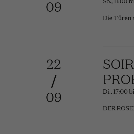
So., 11:00 
09
Die Türen 
22
SOI
PRO
/
Di., 17:00 
09
DER ROSENK