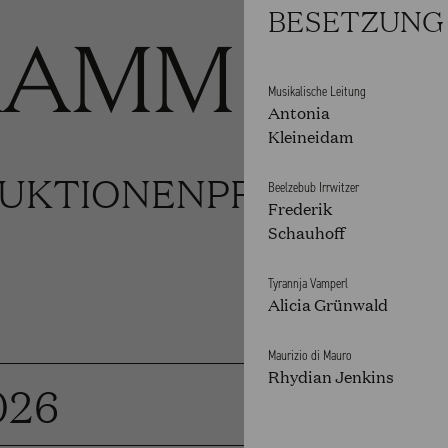
BESETZUNG
RAMM
Musikalische Leitung
Antonia
Kleineidam
UKTIONEN
PRODUKTION
Beelzebub Irrwitzer
Frederik
Schauhoff
Tyrannja Vamperl
Alicia Grünwald
Maurizio di Mauro
Rhydian Jenkins
026