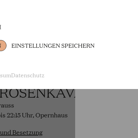
H
 und Besetzung
N
EINSTELLUNGEN SPEICHERN
6
ssum
Datenschutz
 ROSENKAVALIER
rauss
bis 22:15 Uhr, Opernhaus
 und Besetzung