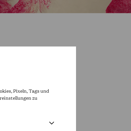
AUSVERKAUFT
OPER PREISGRUPPE O
kies, Pixeln, Tags und
reinstellungen zu
AUSVERKAUFT