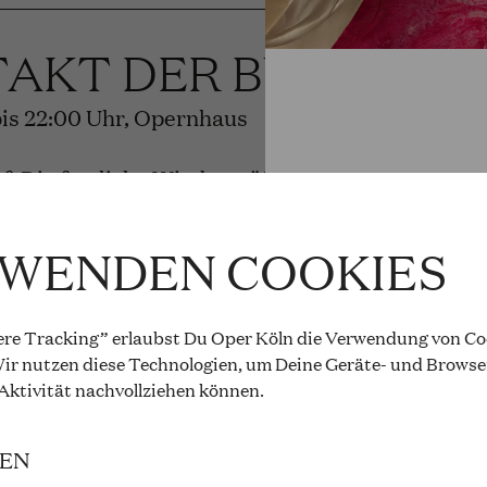
TAKT DER BÜHNEN
 bis 22:00 Uhr, Opernhaus
f: Die festliche Wiedereröffnung
 und Besetzung
RWENDEN COOKIES
re Tracking” erlaubst Du Oper Köln die Verwendung von Coo
 ROSENKAVALIER
ir nutzen diese Technologien, um Deine Geräte- und Browse
 Aktivität
nachvollziehen können
.
rauss
IEN
bis 20:15 Uhr, Opernhaus