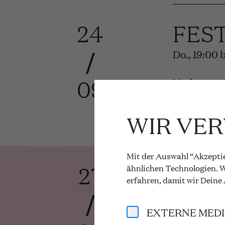
24
FES
/
Do., 19:00
09
Vorhang au
Mehr Infos
WIR VE
Mit der Auswahl “Akzeptie
27
DER
ähnlichen Technologien. W
erfahren, damit wir Deine
/
Richard St
EXTERNE MED
So., 16:00 