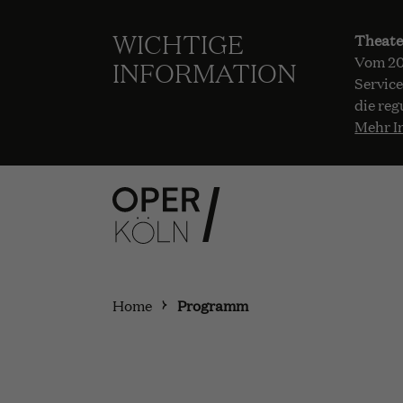
WICHTIGE
Theate
Vom 20.
INFORMATION
Service
die reg
Mehr I
Home
Programm