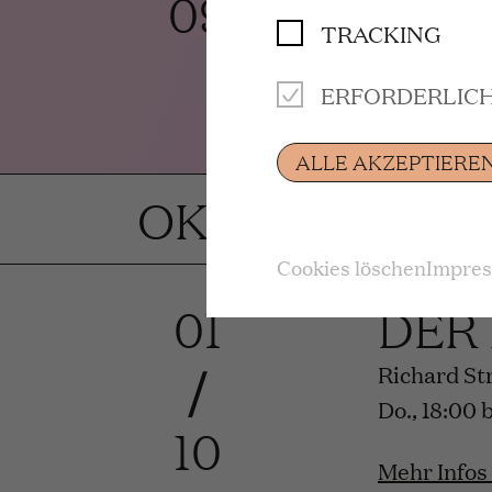
09
TRACKING
Premiere
ERFORDERLIC
Mehr Infos
ALLE AKZEPTIERE
OKTOBER 202
Cookies löschen
Impre
01
DER
/
Richard St
Do., 18:00 
10
Mehr Infos