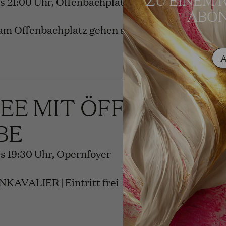
bis 21:00 Uhr, Offenbachplatz
ABON
am Offenbachplatz gehen auf.
REE MIT ÖFFENTLIC
BE
bis 19:30 Uhr, Opernfoyer
AVALIER | Eintritt frei