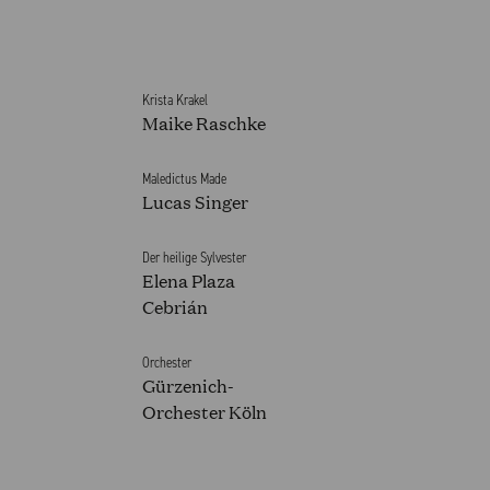
Krista Krakel
Maike Raschke
Maledictus Made
EN 2025/2026
Lucas Singer
Der heilige Sylvester
Elena Plaza
Cebrián
Orchester
Gürzenich-
Orchester Köln