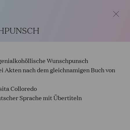
ern Passagen geschlossen. Der telefonische
eichbar. Ab 1. September 2026 gelten wieder
HPUNSCH
genialkohöllische Wunschpunsch
DE
ei Akten nach dem gleichnamigen Buch von
sita Colloredo
utscher Sprache mit Übertiteln