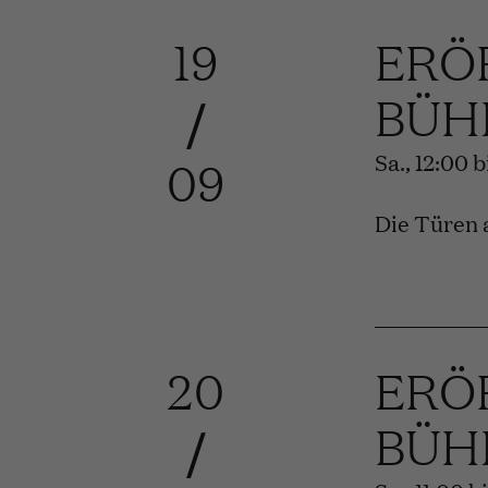
19
ERÖ
BÜH
/
Sa., 12:00 
09
Die Türen 
20
ERÖ
BÜH
/