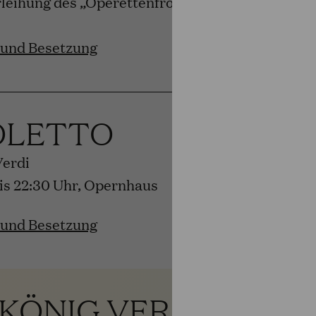
rleihung des „Operettenfroschs“ von BR-Klassik
 und Besetzung
OLETTO
Verdi
bis 22:30 Uhr, Opernhaus
 und Besetzung
 KÖNIG VERSCHENK