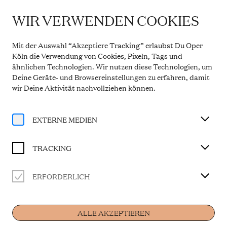
WIR VERWENDEN COOKIES
IMPORTANT INFORMATION
Theatre Service During the Summer Break
Mit der Auswahl “Akzeptiere Tracking” erlaubst Du Oper
From 20 July to 31 August 2026, the Theatre Box
Köln die Verwendung von Cookies, Pixeln, Tags und
Office in the Opern Passagen will be closed. During
ähnlichen Technologien. Wir nutzen diese Technologien, um
this period, our telephone service will be available
Deine Geräte- und Browsereinstellungen zu erfahren, damit
Monday to Friday, 10 a.m. to 2 p.m. Our regular
opening hours will resume from 1 September 2026.
wir Deine Aktivität
nachvollziehen können
.
More information
EXTERNE MEDIEN
TRACKING
ERFORDERLICH
Artist
ALLE AKZEPTIEREN