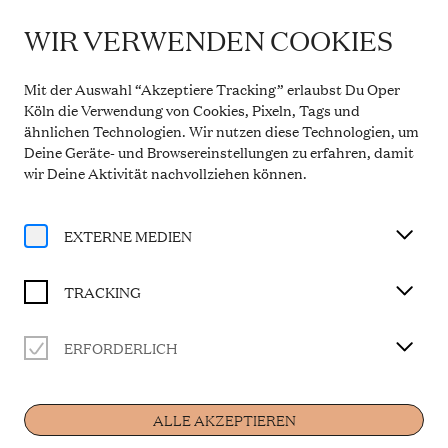
WIR VERWENDEN COOKIES
WICHTIGE INFORMATION
Theaterservice während der Sommerpause
Mit der Auswahl “Akzeptiere Tracking” erlaubst Du Oper
Vom 20. Juli bis 31. August 2026 bleibt die
Köln die Verwendung von Cookies, Pixeln, Tags und
Theaterkasse in den Opern Passagen geschlossen.
ähnlichen Technologien. Wir nutzen diese Technologien, um
Der telefonische Service ist in dieser Zeit montags
Deine Geräte- und Browsereinstellungen zu erfahren, damit
bis freitags von 10 bis 14 Uhr erreichbar. Ab 1.
September 2026 gelten wieder die regulären
wir Deine Aktivität
nachvollziehen können
.
Öffnungszeiten.
Mehr Informationen
EXTERNE MEDIEN
TRACKING
Produktionen
ERFORDERLICH
ALLE AKZEPTIEREN
GIUSEPPE VERDI