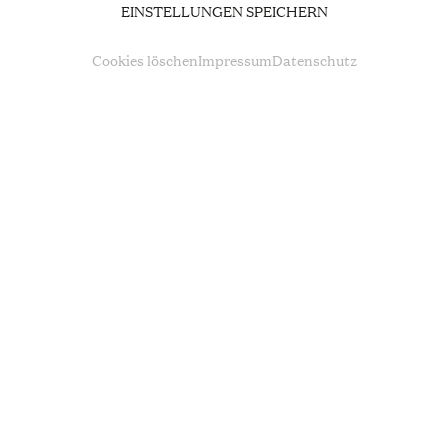
RIGOLETTO
EINSTELLUNGEN SPEICHERN
Cookies löschen
Impressum
Datenschutz
TERMINE UND TICKETS