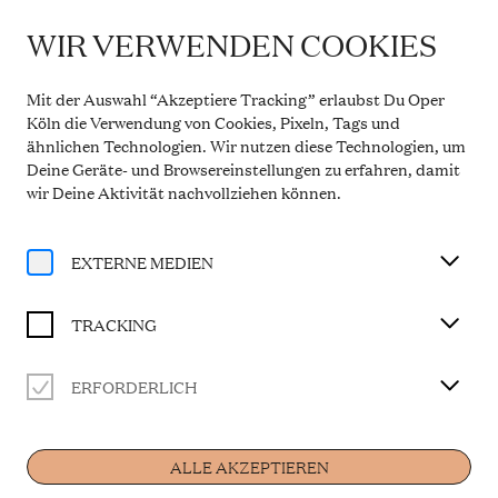
WIR VERWENDEN COOKIES
WICHTIGE INFORMATION
Theaterservice während der Sommerpause
Mit der Auswahl “Akzeptiere Tracking” erlaubst Du Oper
Vom 20. Juli bis 31. August 2026 bleibt die
Köln die Verwendung von Cookies, Pixeln, Tags und
Theaterkasse in den Opern Passagen geschlossen.
ähnlichen Technologien. Wir nutzen diese Technologien, um
Der telefonische Service ist in dieser Zeit montags
Deine Geräte- und Browsereinstellungen zu erfahren, damit
bis freitags von 10 bis 14 Uhr erreichbar. Ab 1.
September 2026 gelten wieder die regulären
wir Deine Aktivität
nachvollziehen können
.
Öffnungszeiten.
Mehr Informationen
EXTERNE MEDIEN
TRACKING
ERFORDERLICH
Künstler
ALLE AKZEPTIEREN