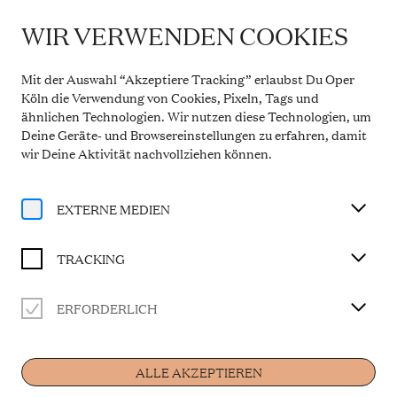
WIR VERWENDEN COOKIES
WICHTIGE INFORMATION
Theaterservice während der Sommerpause
Mit der Auswahl “Akzeptiere Tracking” erlaubst Du Oper
Vom 20. Juli bis 31. August 2026 bleibt die
Köln die Verwendung von Cookies, Pixeln, Tags und
Theaterkasse in den Opern Passagen geschlossen.
ähnlichen Technologien. Wir nutzen diese Technologien, um
Der telefonische Service ist in dieser Zeit montags
Deine Geräte- und Browsereinstellungen zu erfahren, damit
bis freitags von 10 bis 14 Uhr erreichbar. Ab 1.
September 2026 gelten wieder die regulären
wir Deine Aktivität
nachvollziehen können
.
Öffnungszeiten.
Mehr Informationen
EXTERNE MEDIEN
TRACKING
ERFORDERLICH
Künstler
ALLE AKZEPTIEREN