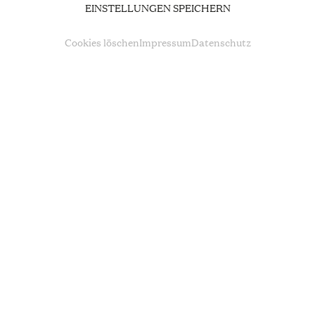
FIGARO
EINSTELLUNGEN SPEICHERN
Cookies löschen
Impressum
Datenschutz
FIGARO RÜCKWÄRTS