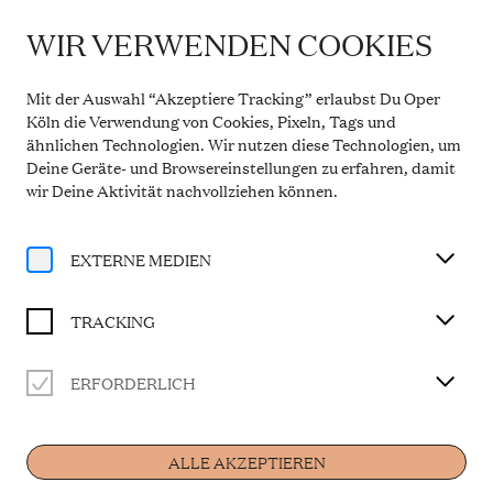
WIR VERWENDEN COOKIES
IMPORTANT INFORMATION
Theatre Service During the Summer Break
Mit der Auswahl “Akzeptiere Tracking” erlaubst Du Oper
From 20 July to 31 August 2026, the Theatre Box
Köln die Verwendung von Cookies, Pixeln, Tags und
Office in the Opern Passagen will be closed. During
ähnlichen Technologien. Wir nutzen diese Technologien, um
this period, our telephone service will be available
Deine Geräte- und Browsereinstellungen zu erfahren, damit
Monday to Friday, 10 a.m. to 2 p.m. Our regular
opening hours will resume from 1 September 2026.
wir Deine Aktivität
nachvollziehen können
.
More information
EXTERNE MEDIEN
TRACKING
Magazine
ERFORDERLICH
LE NOZZE DI
ALLE AKZEPTIEREN