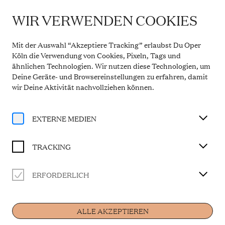
WIR VERWENDEN COOKIES
IMPORTANT INFORMATION
Theatre Service During the Summer Break
Mit der Auswahl “Akzeptiere Tracking” erlaubst Du Oper
From 20 July to 31 August 2026, the Theatre Box
Köln die Verwendung von Cookies, Pixeln, Tags und
Office in the Opern Passagen will be closed. During
ähnlichen Technologien. Wir nutzen diese Technologien, um
this period, our telephone service will be available
Deine Geräte- und Browsereinstellungen zu erfahren, damit
Monday to Friday, 10 a.m. to 2 p.m. Our regular
opening hours will resume from 1 September 2026.
wir Deine Aktivität
nachvollziehen können
.
More information
EXTERNE MEDIEN
TRACKING
ERFORDERLICH
Artist
ALLE AKZEPTIEREN