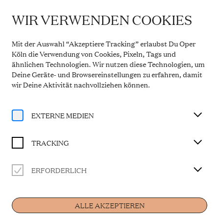
WIR VERWENDEN COOKIES
IMPORTANT INFORMATION
LE NOZZE DI FIGARO
Theatre Service During the Summer Break
Mit der Auswahl “Akzeptiere Tracking” erlaubst Du Oper
From 20 July to 31 August 2026, the Theatre Box
Köln die Verwendung von Cookies, Pixeln, Tags und
Office in the Opern Passagen will be closed. During
ähnlichen Technologien. Wir nutzen diese Technologien, um
this period, our telephone service will be available
Opera buffa in four acts
Deine Geräte- und Browsereinstellungen zu erfahren, damit
Monday to Friday, 10 a.m. to 2 p.m. Our regular
opening hours will resume from 1 September 2026.
wir Deine Aktivität
nachvollziehen können
.
Libretto by Lorenzo da Ponte
More information
In Italian language with German surtitles
EXTERNE MEDIEN
CAST
TRACKING
Musikalische Leitung
Leonardo Sini
ERFORDERLICH
Home
Graf Almaviva
Germán Olvera
Gräfin Almaviva
ALLE AKZEPTIEREN
Selene Zanetti