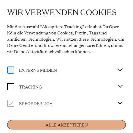
WIR VERWENDEN COOKIES
IMPORTANT INFORMATION
Theatre Service During the Summer Break
Mit der Auswahl “Akzeptiere Tracking” erlaubst Du Oper
From 20 July to 31 August 2026, the Theatre Box
Köln die Verwendung von Cookies, Pixeln, Tags und
Office in the Opern Passagen will be closed. During
ähnlichen Technologien. Wir nutzen diese Technologien, um
this period, our telephone service will be available
Deine Geräte- und Browsereinstellungen zu erfahren, damit
Monday to Friday, 10 a.m. to 2 p.m. Our regular
opening hours will resume from 1 September 2026.
wir Deine Aktivität
nachvollziehen können
.
More information
EXTERNE MEDIEN
TRACKING
ERFORDERLICH
Artist
ALLE AKZEPTIEREN