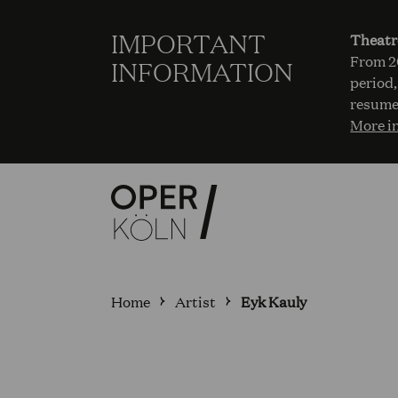
IMPORTANT
Theatr
From 20
INFORMATION
period,
resume
More i
Home
Artist
Eyk Kauly