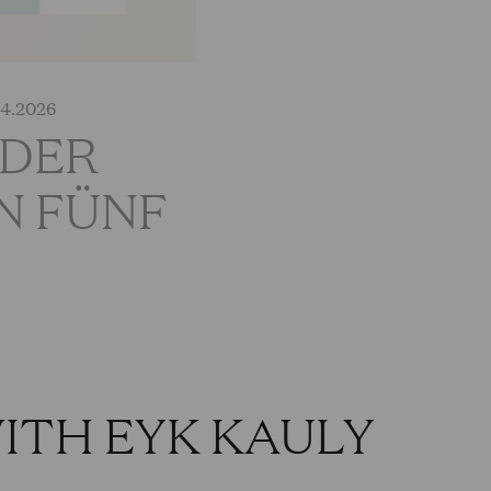
04.2026
 DER
N FÜNF
ITH EYK KAULY