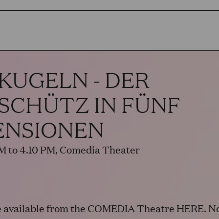
KUGELN - DER
ISCHÜTZ IN FÜNF
ENSIONEN
PM to 4.10 PM, Comedia Theater
e available from the COMEDIA Theatre
H
ERE
. N