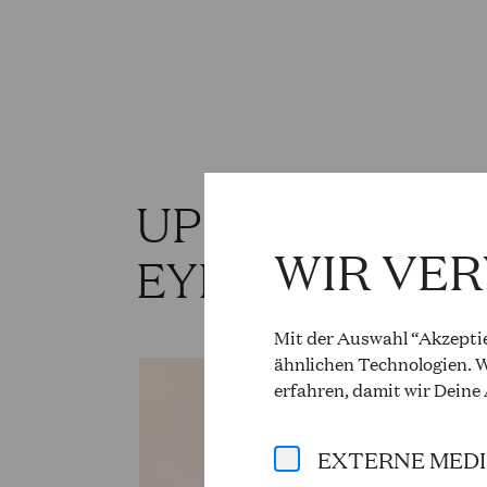
UPCOMING PR
WIR VE
EYK KAULY
Mit der Auswahl “Akzeptie
ähnlichen Technologien. W
erfahren, damit wir Deine
EXTERNE MED