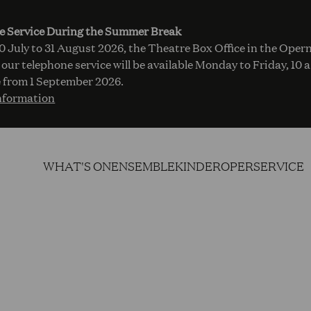
e Service During the Summer Break
 July to 31 August 2026, the Theatre Box Office in the Opern
 our telephone service will be available Monday to Friday, 10 
 from 1 September 2026.
nformation
WHAT'S ON
ENSEMBLE
KINDEROPER
SERVICE