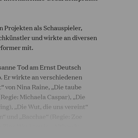
 Projekten als Schauspieler,
hkünstler und wirkte an diversen
former mit.
usanne Tod am Ernst Deutsch
. Er wirkte an verschiedenen
“ von Nina Raine, „Die taube
egie: Michaela Caspar), „Die
ng), „Die Wut, die uns vereint“
n“ und „Bacchae“ (Regie: Zoe
e: Zino Wey) sowie „Altbau in
025) von Raphaela Bardutzky, mit