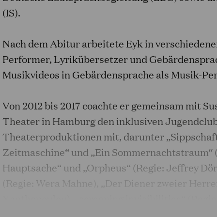
(IS).
Nach dem Abitur arbeitete Eyk in verschiedenen
Performer, Lyrikübersetzer und Gebärdensprac
Musikvideos in Gebärdensprache als Musik-Per
Von 2012 bis 2017 coachte er gemeinsam mit S
Theater in Hamburg den inklusiven Jugendclub
Theaterproduktionen mit, darunter „Sippschaft
Zeitmaschine“ und „Ein Sommernachtstraum“ (R
Hauptsache“ und „Orpheus“ (Regie: Jeffrey Döri
(Regie: Wera Mahne), „Der Diener zweier Herre
Xanthopoulou), „screening invisibilities“ (Regi
zentraler Lage“ am Schauspiel Leipzig (2024–2