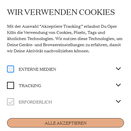
WIR VERWENDEN COOKIES
IMPORTANT INFORMATION
Theatre Service During the Summer Break
Mit der Auswahl “Akzeptiere Tracking” erlaubst Du Oper
From 20 July to 31 August 2026, the Theatre Box
Köln die Verwendung von Cookies, Pixeln, Tags und
Office in the Opern Passagen will be closed. During
ähnlichen Technologien. Wir nutzen diese Technologien, um
this period, our telephone service will be available
Deine Geräte- und Browsereinstellungen zu erfahren, damit
Monday to Friday, 10 a.m. to 2 p.m. Our regular
opening hours will resume from 1 September 2026.
wir Deine Aktivität
nachvollziehen können
.
More information
EXTERNE MEDIEN
TRACKING
Productions
ERFORDERLICH
ALLE AKZEPTIEREN
FREIKUGELN - DER