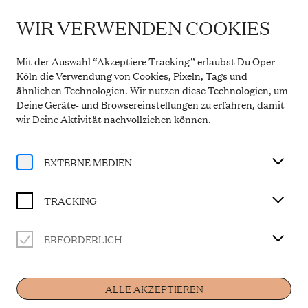
WIR VERWENDEN COOKIES
WICHTIGE INFORMATION
Theaterservice während der Sommerpause
Mit der Auswahl “Akzeptiere Tracking” erlaubst Du Oper
Vom 20. Juli bis 31. August 2026 bleibt die
Köln die Verwendung von Cookies, Pixeln, Tags und
Theaterkasse in den Opern Passagen geschlossen.
ähnlichen Technologien. Wir nutzen diese Technologien, um
Der telefonische Service ist in dieser Zeit montags
Deine Geräte- und Browsereinstellungen zu erfahren, damit
bis freitags von 10 bis 14 Uhr erreichbar. Ab 1.
September 2026 gelten wieder die regulären
wir Deine Aktivität
nachvollziehen können
.
Öffnungszeiten.
Mehr Informationen
EXTERNE MEDIEN
TRACKING
Abonnements
ERFORDERLICH
SONNTAGS-ABO
ALLE AKZEPTIEREN