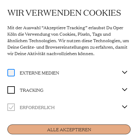
WIR VERWENDEN COOKIES
WICHTIGE INFORMATION
Theaterservice während der Sommerpause
Mit der Auswahl “Akzeptiere Tracking” erlaubst Du Oper
Vom 20. Juli bis 31. August 2026 bleibt die
Köln die Verwendung von Cookies, Pixeln, Tags und
Theaterkasse in den Opern Passagen geschlossen.
ähnlichen Technologien. Wir nutzen diese Technologien, um
Der telefonische Service ist in dieser Zeit montags
Deine Geräte- und Browsereinstellungen zu erfahren, damit
bis freitags von 10 bis 14 Uhr erreichbar. Ab 1.
September 2026 gelten wieder die regulären
wir Deine Aktivität
nachvollziehen können
.
Öffnungszeiten.
Mehr Informationen
EXTERNE MEDIEN
TRACKING
Abonnements
ERFORDERLICH
SONNTAGNACHMIT
ALLE AKZEPTIEREN