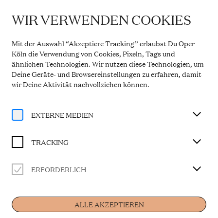
WIR VERWENDEN COOKIES
IMPORTANT INFORMATION
TANCREDI
Theatre Service During the Summer Break
Mit der Auswahl “Akzeptiere Tracking” erlaubst Du Oper
From 20 July to 31 August 2026, the Theatre Box
Köln die Verwendung von Cookies, Pixeln, Tags und
Office in the Opern Passagen will be closed. During
ähnlichen Technologien. Wir nutzen diese Technologien, um
this period, our telephone service will be available
Melodramma eroico in two acts
Deine Geräte- und Browsereinstellungen zu erfahren, damit
Monday to Friday, 10 a.m. to 2 p.m. Our regular
opening hours will resume from 1 September 2026.
wir Deine Aktivität
nachvollziehen können
.
Libretto by Gaetano Rossi, A Production of the
More information
Bregenz Festival
Performed in Italian language with German surtitles
EXTERNE MEDIEN
CAST
TRACKING
Musikalische Leitung
ERFORDERLICH
George Petrou
Home
Tancredi
Adriana Bastidas-Gamboa
ALLE AKZEPTIEREN
Amenaide