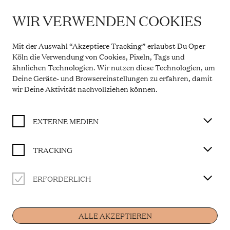
WIR VERWENDEN COOKIES
IMPORTANT INFORMATION
HOFFMANNS ERZÄHLUNGEN
Theatre Service During the Summer Break
Mit der Auswahl “Akzeptiere Tracking” erlaubst Du Oper
From 20 July to 31 August 2026, the Theatre Box
Köln die Verwendung von Cookies, Pixeln, Tags und
BUY TICKET
Office in the Opern Passagen will be closed. During
ähnlichen Technologien. Wir nutzen diese Technologien, um
this period, our telephone service will be available
Deine Geräte- und Browsereinstellungen zu erfahren, damit
Monday to Friday, 10 a.m. to 2 p.m. Our regular
opening hours will resume from 1 September 2026.
wir Deine Aktivität
nachvollziehen können
.
Jacques Offenbach
More information
EXTERNE MEDIEN
CAST
TRACKING
Musikalische Leitung
Andrés Orozco-Estrada
Olympia / Giulietta
ERFORDERLICH
Giulia Montanari
Home
Antonia / Giulietta
Emily Hindrichs
ALLE AKZEPTIEREN
Die Muse / Niklausse / Stimme der Mutter