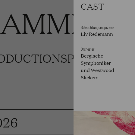
CAST
RAMME
Beleuchtungsinspizienz
Liv Redemann
Orchester
ODUCTIONS
PRODUCTIO
Bergische
Symphoniker
und Westwood
Slickers
026