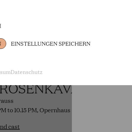
H
and cast
N
EINSTELLUNGEN SPEICHERN
6
ssum
Datenschutz
 ROSENKAVALIER
rauss
PM to 10.15 PM, Opernhaus
and cast