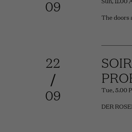
Sun, 11.00
09
The doors a
22
SOI
PRO
/
Tue, 5.00 
09
DER ROSEN