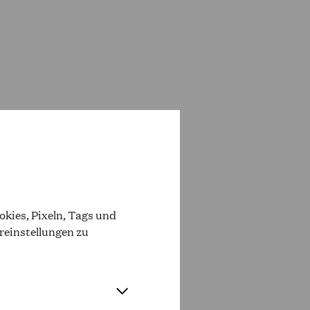
SOLD OUT
OPER PREISGRUPPE O
kies, Pixeln, Tags und
reinstellungen zu
SOLD OUT