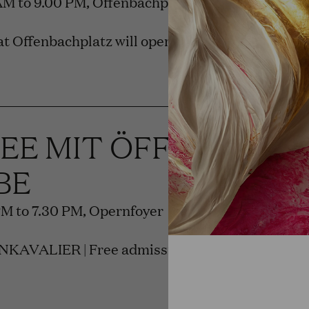
 AM to 9.00 PM, Offenbachplatz
t Offenbachplatz will open.
REE MIT ÖFFENTLIC
BE
PM to 7.30 PM, Opernfoyer
KAVALIER | Free admission