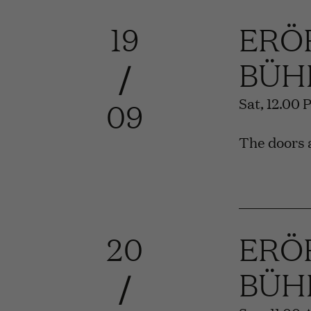
19
ERÖ
BÜH
/
Sat, 12.00 
09
The doors a
20
ERÖ
BÜH
/