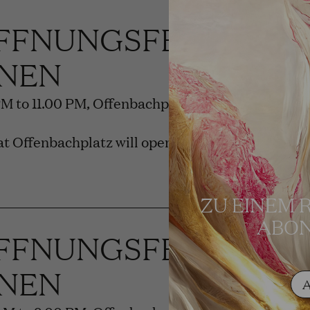
FFNUNGSFEST DER
NEN
PM to 11.00 PM, Offenbachplatz
t Offenbachplatz will open.
ZU EINEM 
ABON
FFNUNGSFEST DER
NEN