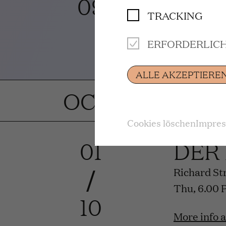
09
TRACKING
Premiere
ERFORDERLIC
More info 
ALLE AKZEPTIERE
OCTOBER 202
Cookies löschen
Impre
01
DER
/
Richard St
Thu, 6.00 
10
More info 