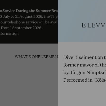
e Service During the Summer Break
 July to 31 August 2026, the Theatre Box Office in the Opern
 our telephone service will be available Monday to Friday, 10 
E LEVV
 from 1 September 2026.
nformation
Divertissiment on t
WHAT'S ON
ENSEMBLE
KINDEROPER
SERVICE
former mayor of th
by Jürgen Nimptsc
Performed in "Kölsc