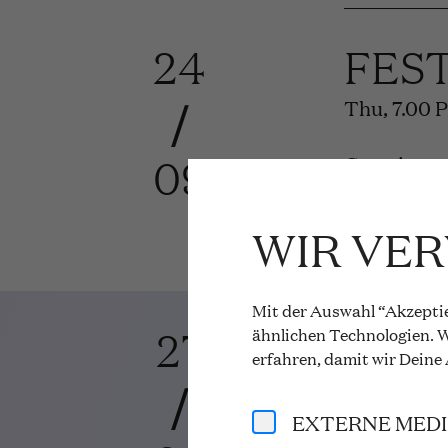
24
FES
/
Thu, 7.00 
09
Curtain up
More info 
WIR VE
Mit der Auswahl “Akzeptie
27
DER
ähnlichen Technologien. W
erfahren, damit wir Deine
/
Richard St
EXTERNE MED
Sun, 4.00 