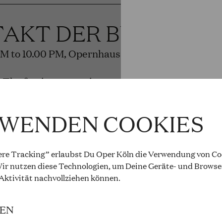
TAKT DER BÜHNEN
PM to 10.00 PM, Opernhaus
: The festive reopening
and cast
RWENDEN COOKIES
re Tracking” erlaubst Du Oper Köln die Verwendung von Coo
 ROSENKAVALIER
ir nutzen diese Technologien, um Deine Geräte- und Browse
 Aktivität
nachvollziehen können
.
rauss
IEN
PM to 8.15 PM, Opernhaus