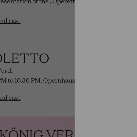
resentation of the „Operettenfroschs“ award by 
and cast
OLETTO
Verdi
PM to 10.30 PM, Opernhaus
and cast
 KÖNIG VERSCHENK