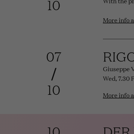
10
With the p
More info 
07
RIG
/
Giuseppe 
Wed, 7.30 
10
More info 
10
DER