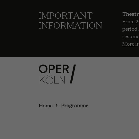
IMPORTANT
Theatr
From 20
INFORMATION
period,
resume
More i
Home
Programme