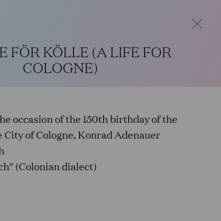
 Passagen will be closed. During this
a.m. to 2 p.m. Our regular opening hours will
E FÖR KÖLLE (A LIFE FOR
COLOGNE)
EN
he occasion of the 150th birthday of the
e City of Cologne, Konrad Adenauer
h
h" (Colonian dialect)