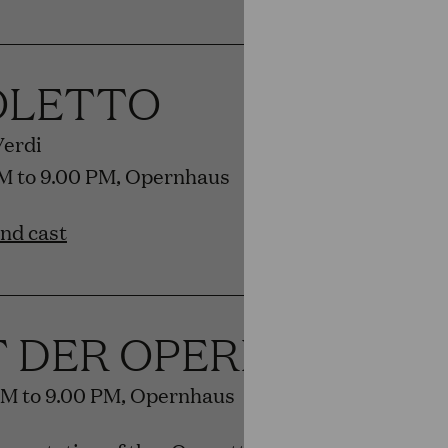
OLETTO
Verdi
PM to 9.00 PM, Opernhaus
and cast
T DER OPERETTE
PM to 9.00 PM, Opernhaus