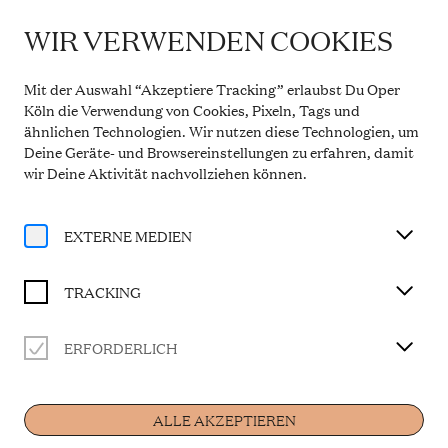
WIR VERWENDEN COOKIES
IMPORTANT INFORMATION
DER WUNSCHPUNSCH
Theatre Service During the Summer Break
Mit der Auswahl “Akzeptiere Tracking” erlaubst Du Oper
From 20 July to 31 August 2026, the Theatre Box
Köln die Verwendung von Cookies, Pixeln, Tags und
Office in the Opern Passagen will be closed. During
ähnlichen Technologien. Wir nutzen diese Technologien, um
this period, our telephone service will be available
Der satanarchäolügenialkohöllische Wunschpunsch
Deine Geräte- und Browsereinstellungen zu erfahren, damit
Monday to Friday, 10 a.m. to 2 p.m. Our regular
opening hours will resume from 1 September 2026.
wir Deine Aktivität
nachvollziehen können
.
Familienoper in zwei Akten nach dem gleichnamigen
More information
Buch von Michael Ende
Libretto von Theresita Colloredo
EXTERNE MEDIEN
Ab 6 Jahren | in deutscher Sprache mit Übertiteln
TRACKING
CAST
ERFORDERLICH
Home
Musikalische Leitung
Antonia Kleineidam
Beelzebub Irrwitzer
ALLE AKZEPTIEREN
Tobias Lusser