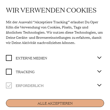
WIR VERWENDEN COOKIES
IMPORTANT INFORMATION
DER ROSENKAVALIER
Theatre Service During the Summer Break
Mit der Auswahl “Akzeptiere Tracking” erlaubst Du Oper
From 20 July to 31 August 2026, the Theatre Box
Köln die Verwendung von Cookies, Pixeln, Tags und
BUY TICKET
Office in the Opern Passagen will be closed. During
ähnlichen Technologien. Wir nutzen diese Technologien, um
this period, our telephone service will be available
Deine Geräte- und Browsereinstellungen zu erfahren, damit
Monday to Friday, 10 a.m. to 2 p.m. Our regular
opening hours will resume from 1 September 2026.
wir Deine Aktivität
nachvollziehen können
.
Komödie für Musik
More information
Dichtung von Hugo von Hofmannsthal
In deutscher Sprache mit deutschen und englischen
EXTERNE MEDIEN
Übertiteln
TRACKING
CAST
ERFORDERLICH
Home
Musikalische Leitung
Andrés Orozco-Estrada
ALLE AKZEPTIEREN
Die Feldmarschallin Fürstin Werdenberg
Magdalena Hinterdobler