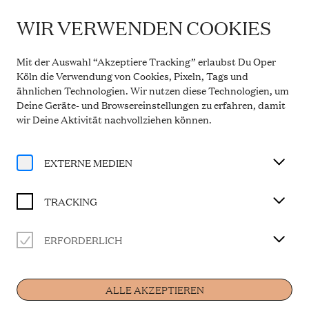
WIR VERWENDEN COOKIES
IMPORTANT INFORMATION
Theatre Service During the Summer Break
Mit der Auswahl “Akzeptiere Tracking” erlaubst Du Oper
From 20 July to 31 August 2026, the Theatre Box
Köln die Verwendung von Cookies, Pixeln, Tags und
Office in the Opern Passagen will be closed. During
ähnlichen Technologien. Wir nutzen diese Technologien, um
this period, our telephone service will be available
Deine Geräte- und Browsereinstellungen zu erfahren, damit
Monday to Friday, 10 a.m. to 2 p.m. Our regular
opening hours will resume from 1 September 2026.
wir Deine Aktivität
nachvollziehen können
.
More information
EXTERNE MEDIEN
TRACKING
Productions
ERFORDERLICH
ALLE AKZEPTIEREN
THEATERWORKSHOP LE