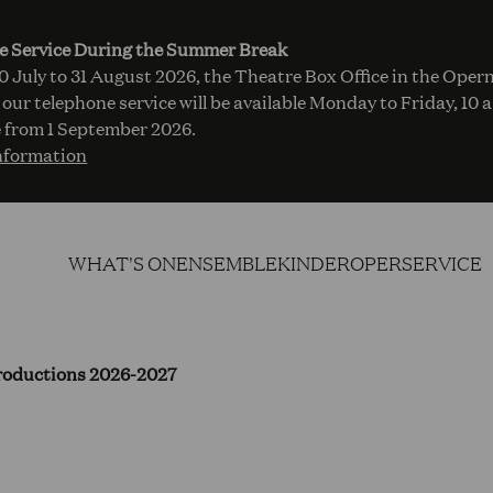
e Service During the Summer Break
 July to 31 August 2026, the Theatre Box Office in the Opern
 our telephone service will be available Monday to Friday, 10 
 from 1 September 2026.
nformation
WHAT'S ON
ENSEMBLE
KINDEROPER
SERVICE
roductions 2026-2027