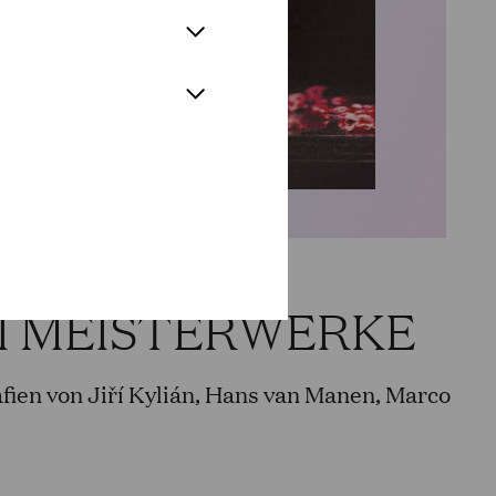
I MEISTERWERKE
fien von Jiří Kylián, Hans van Manen, Marco