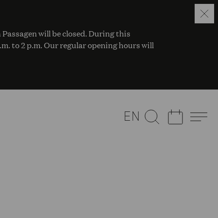
 Passagen will be closed. During this
a.m. to 2 p.m. Our regular opening hours will
EN