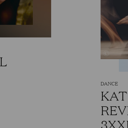
L
DANCE
KAT
REV
3XX