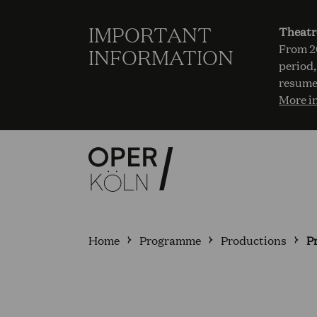
IMPORTANT
Theatr
From 20
INFORMATION
period,
resume
More i
Home
Programme
Productions
P