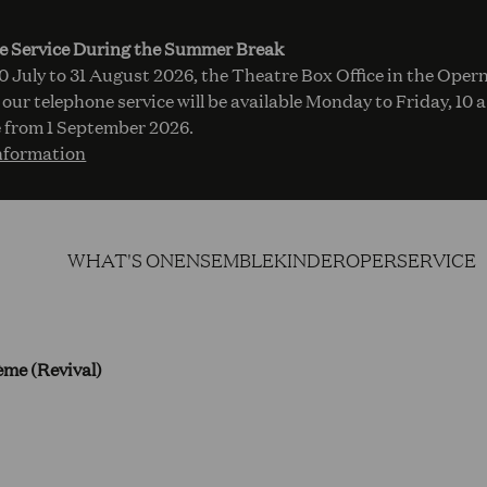
e Service During the Summer Break
 July to 31 August 2026, the Theatre Box Office in the Opern
 our telephone service will be available Monday to Friday, 10 
 from 1 September 2026.
nformation
WHAT'S ON
ENSEMBLE
KINDEROPER
SERVICE
me (Revival)