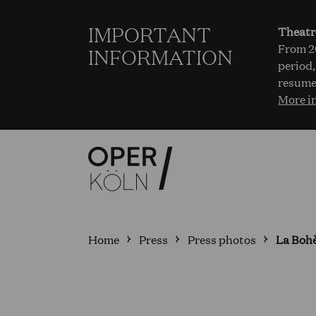
IMPORTANT
Theatr
From 20
INFORMATION
period,
resume
More i
Home
Press
Press photos
La Bohè