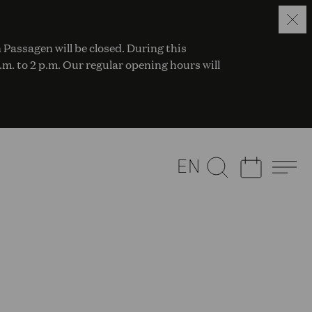
 Passagen will be closed. During this
a.m. to 2 p.m. Our regular opening hours will
EN