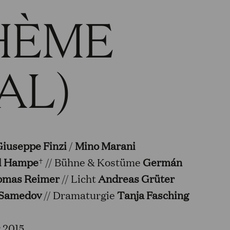
HÈME
AL)
Giuseppe Finzi
/
Mino Marani
l Hampe
† // Bühne & Kostüme
Germán
omas Reimer
// Licht
Andreas Grüter
Samedov
// Dramaturgie
Tanja Fasching
 2015