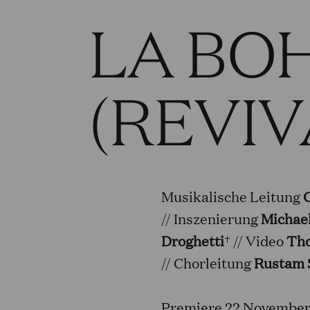
LA BO
(REVIV
Musikalische Leitung
// Inszenierung
Michae
Droghetti
† // Video
Th
// Chorleitung
Rustam 
Premiere 22 November