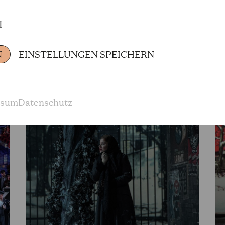
DOWNLOAD
D
H
La Bohème (Wiederaufnahme 2019/2020) © Hans Jörg Michel
La 
N
EINSTELLUNGEN SPEICHERN
ssum
Datenschutz