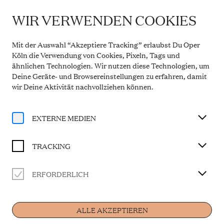
WIR VERWENDEN COOKIES
IMPORTANT INFORMATION
Theatre Service During the Summer Break
Mit der Auswahl “Akzeptiere Tracking” erlaubst Du Oper
From 20 July to 31 August 2026, the Theatre Box
Köln die Verwendung von Cookies, Pixeln, Tags und
Office in the Opern Passagen will be closed. During
ähnlichen Technologien. Wir nutzen diese Technologien, um
this period, our telephone service will be available
Deine Geräte- und Browsereinstellungen zu erfahren, damit
Monday to Friday, 10 a.m. to 2 p.m. Our regular
opening hours will resume from 1 September 2026.
wir Deine Aktivität
nachvollziehen können
.
More information
EXTERNE MEDIEN
TRACKING
ERFORDERLICH
Ensemble
ALLE AKZEPTIEREN