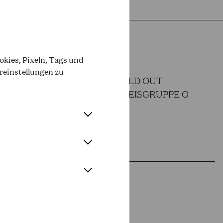
kies, Pixeln, Tags und
reinstellungen zu
SOLD OUT
OPER PREISGRUPPE O