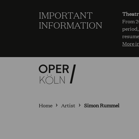
IMPORTANT
Theatr
From 20
INFORMATION
period,
resume
More i
Home
Artist
Simon Rummel