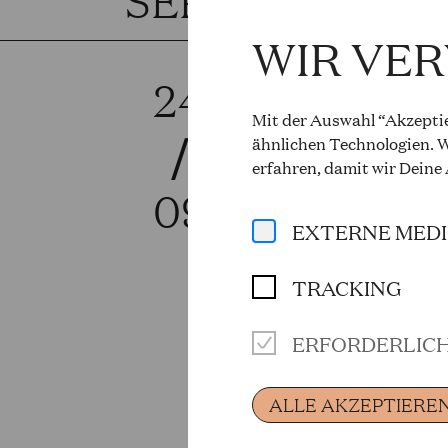
WIR VE
24
FES
Mit der Auswahl “Akzeptie
/
Thu, 7.00 
ähnlichen Technologien. W
erfahren, damit wir Deine
09
Curtain up
EXTERNE MED
More info 
TRACKING
ERFORDERLIC
ALLE AKZEPTIERE