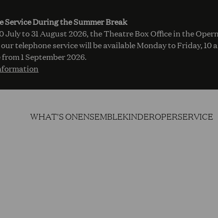
e Service During the Summer Break
 July to 31 August 2026, the Theatre Box Office in the Opern
 our telephone service will be available Monday to Friday, 10 
 from 1 September 2026.
nformation
WHAT'S ON
ENSEMBLE
KINDEROPER
SERVICE