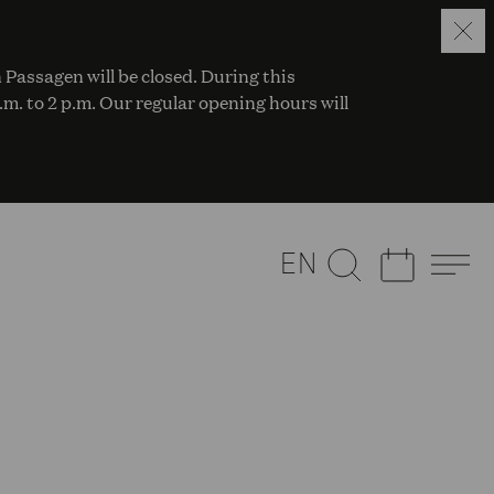
 Passagen will be closed. During this
a.m. to 2 p.m. Our regular opening hours will
EN