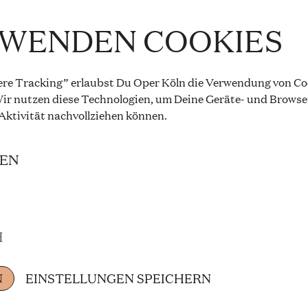
RWENDEN COOKIES
TAKT DER BÜHNEN
re Tracking” erlaubst Du Oper Köln die Verwendung von Coo
PM to 10.00 PM, Opernhaus
ir nutzen diese Technologien, um Deine Geräte- und Browse
 Aktivität
nachvollziehen können
.
: The festive reopening
IEN
and cast
H
N
EINSTELLUNGEN SPEICHERN