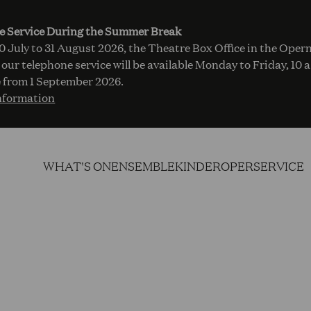
e Service During the Summer Break
 July to 31 August 2026, the Theatre Box Office in the Opern
 our telephone service will be available Monday to Friday, 10 
 from 1 September 2026.
nformation
WHAT'S ON
ENSEMBLE
KINDEROPER
SERVICE