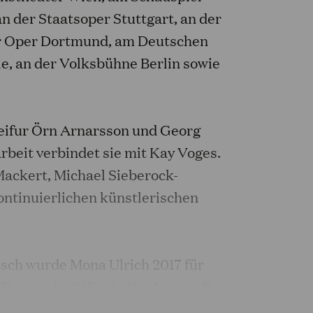
n der Staatsoper Stuttgart, an der
er Oper Dortmund, am Deutschen
, an der Volksbühne Berlin sowie
leifur Örn Arnarsson und Georg
beit verbindet sie mit Kay Voges.
ackert, Michael Sieberock-
ntinuierlichen künstlerischen
sch wurde Mona Ulrich 2017 für
Prozession“ (Regie Kay Voges) für
iert.