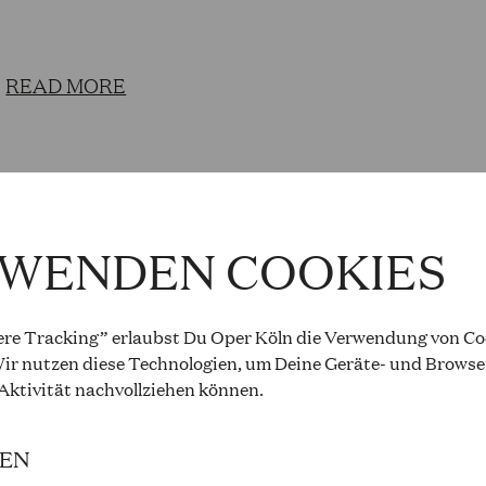
Ab der Spielzeit 20/21 war sie für fünf Jahre l
READ MORE
Volkstheater Wien.
ODUCTIONS WITH:
RWENDEN COOKIES
re Tracking” erlaubst Du Oper Köln die Verwendung von Coo
ir nutzen diese Technologien, um Deine Geräte- und Browse
 Aktivität
nachvollziehen können
.
IEN