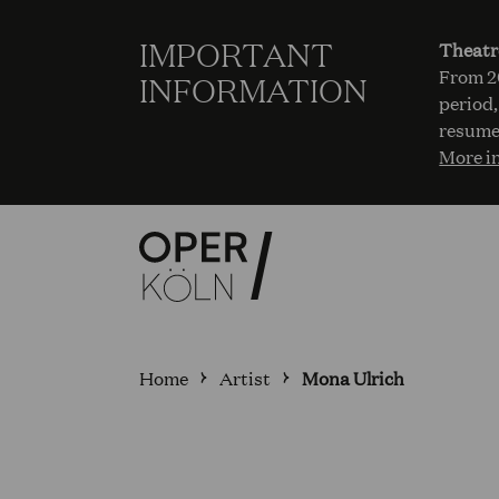
IMPORTANT
Theatr
From 20
INFORMATION
period,
resume
More i
Home
Artist
Mona Ulrich