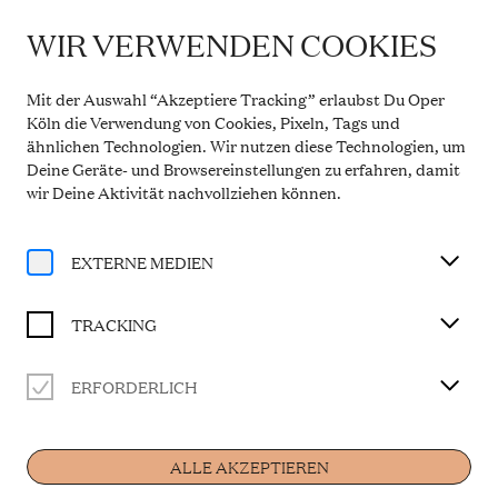
WIR VERWENDEN COOKIES
IMPORTANT INFORMATION
Theatre Service During the Summer Break
Mit der Auswahl “Akzeptiere Tracking” erlaubst Du Oper
From 20 July to 31 August 2026, the Theatre Box
Köln die Verwendung von Cookies, Pixeln, Tags und
Office in the Opern Passagen will be closed. During
ähnlichen Technologien. Wir nutzen diese Technologien, um
this period, our telephone service will be available
Deine Geräte- und Browsereinstellungen zu erfahren, damit
Monday to Friday, 10 a.m. to 2 p.m. Our regular
opening hours will resume from 1 September 2026.
wir Deine Aktivität
nachvollziehen können
.
More information
EXTERNE MEDIEN
TRACKING
ERFORDERLICH
Artist
ALLE AKZEPTIEREN