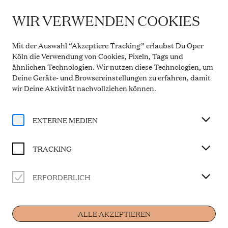
WIR VERWENDEN COOKIES
IMPORTANT INFORMATION
Theatre Service During the Summer Break
Mit der Auswahl “Akzeptiere Tracking” erlaubst Du Oper
From 20 July to 31 August 2026, the Theatre Box
Köln die Verwendung von Cookies, Pixeln, Tags und
Office in the Opern Passagen will be closed. During
ähnlichen Technologien. Wir nutzen diese Technologien, um
this period, our telephone service will be available
Deine Geräte- und Browsereinstellungen zu erfahren, damit
Monday to Friday, 10 a.m. to 2 p.m. Our regular
opening hours will resume from 1 September 2026.
wir Deine Aktivität
nachvollziehen können
.
More information
EXTERNE MEDIEN
TRACKING
ERFORDERLICH
Artist
ALLE AKZEPTIEREN