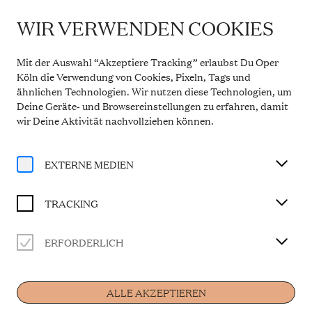
WIR VERWENDEN COOKIES
WICHTIGE INFORMATION
Theaterservice während der Sommerpause
Mit der Auswahl “Akzeptiere Tracking” erlaubst Du Oper
Vom 20. Juli bis 31. August 2026 bleibt die
Köln die Verwendung von Cookies, Pixeln, Tags und
Theaterkasse in den Opern Passagen geschlossen.
ähnlichen Technologien. Wir nutzen diese Technologien, um
Der telefonische Service ist in dieser Zeit montags
Deine Geräte- und Browsereinstellungen zu erfahren, damit
bis freitags von 10 bis 14 Uhr erreichbar. Ab 1.
September 2026 gelten wieder die regulären
wir Deine Aktivität
nachvollziehen können
.
Öffnungszeiten.
Mehr Informationen
EXTERNE MEDIEN
TRACKING
ERFORDERLICH
Oper.Stadt.Schule
ALLE AKZEPTIEREN