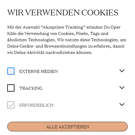
WIR VERWENDEN COOKIES
WICHTIGE INFORMATION
Theaterservice während der Sommerpause
Mit der Auswahl “Akzeptiere Tracking” erlaubst Du Oper
Vom 20. Juli bis 31. August 2026 bleibt die
Köln die Verwendung von Cookies, Pixeln, Tags und
Theaterkasse in den Opern Passagen geschlossen.
ähnlichen Technologien. Wir nutzen diese Technologien, um
Der telefonische Service ist in dieser Zeit montags
Deine Geräte- und Browsereinstellungen zu erfahren, damit
bis freitags von 10 bis 14 Uhr erreichbar. Ab 1.
September 2026 gelten wieder die regulären
wir Deine Aktivität
nachvollziehen können
.
Öffnungszeiten.
Mehr Informationen
EXTERNE MEDIEN
TRACKING
Produktionen
ERFORDERLICH
ALLE AKZEPTIEREN
GIUSEPPE VERDI