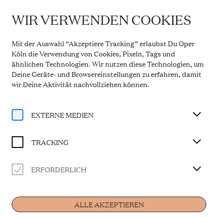
WIR VERWENDEN COOKIES
WICHTIGE INFORMATION
Theaterservice während der Sommerpause
Mit der Auswahl “Akzeptiere Tracking” erlaubst Du Oper
Vom 20. Juli bis 31. August 2026 bleibt die
Köln die Verwendung von Cookies, Pixeln, Tags und
Theaterkasse in den Opern Passagen geschlossen.
ähnlichen Technologien. Wir nutzen diese Technologien, um
Der telefonische Service ist in dieser Zeit montags
Deine Geräte- und Browsereinstellungen zu erfahren, damit
bis freitags von 10 bis 14 Uhr erreichbar. Ab 1.
September 2026 gelten wieder die regulären
wir Deine Aktivität
nachvollziehen können
.
Öffnungszeiten.
Mehr Informationen
EXTERNE MEDIEN
TRACKING
ERFORDERLICH
Künstler
ALLE AKZEPTIEREN