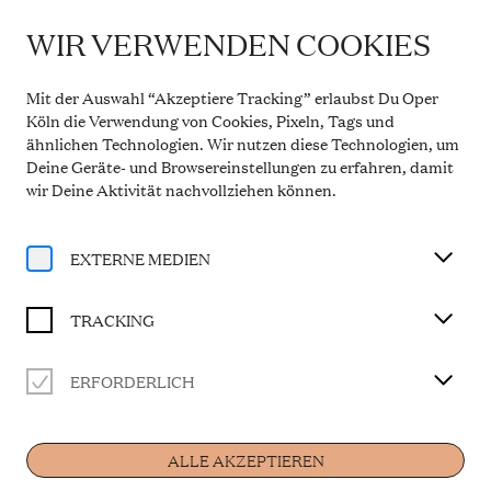
WIR VERWENDEN COOKIES
IMPORTANT INFORMATION
Theatre Service During the Summer Break
Mit der Auswahl “Akzeptiere Tracking” erlaubst Du Oper
From 20 July to 31 August 2026, the Theatre Box
Köln die Verwendung von Cookies, Pixeln, Tags und
Office in the Opern Passagen will be closed. During
ähnlichen Technologien. Wir nutzen diese Technologien, um
this period, our telephone service will be available
Deine Geräte- und Browsereinstellungen zu erfahren, damit
Monday to Friday, 10 a.m. to 2 p.m. Our regular
opening hours will resume from 1 September 2026.
wir Deine Aktivität
nachvollziehen können
.
More information
EXTERNE MEDIEN
TRACKING
Magazine
ERFORDERLICH
RESONATE (III)
ALLE AKZEPTIEREN