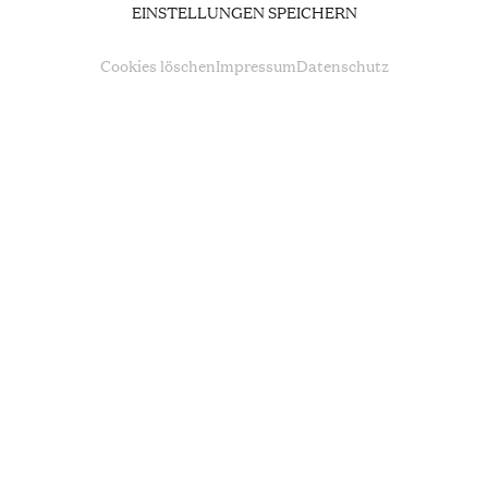
EINSTELLUNGEN SPEICHERN
Cookies löschen
Impressum
Datenschutz
Um
Youtube
Inhalte zu laden, akzeptieren Sie
bitte Youtube als externe Quelle in den
Cookie-
Einstellungen
AKZEPTIEREN
Oper kann gigantisch, kolossal und monumental