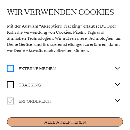
WIR VERWENDEN COOKIES
WICHTIGE INFORMATION
TURANDOT
Theaterservice während der Sommerpause
Mit der Auswahl “Akzeptiere Tracking” erlaubst Du Oper
Vom 20. Juli bis 31. August 2026 bleibt die
Köln die Verwendung von Cookies, Pixeln, Tags und
Theaterkasse in den Opern Passagen geschlossen.
ähnlichen Technologien. Wir nutzen diese Technologien, um
Der telefonische Service ist in dieser Zeit montags
Dramma Lirico in drei Akten
Deine Geräte- und Browsereinstellungen zu erfahren, damit
bis freitags von 10 bis 14 Uhr erreichbar. Ab 1.
September 2026 gelten wieder die regulären
wir Deine Aktivität
nachvollziehen können
.
Schlussduett und Finale vervollständigt von Franco
Öffnungszeiten.
Alfano
Mehr Informationen
Libretto von Giuseppe Adami und Renato Simoni
EXTERNE MEDIEN
In italienischer Sprache mit deutschen Übertiteln
TRACKING
BESETZUNG
ERFORDERLICH
Musikalische Leitung
Home
Felix Bender
Turandot
ALLE AKZEPTIEREN
Olga Maslova